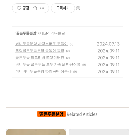
공감
구독하기
'
골든두들분양
' 카테고리의 다른 글
2024.09.13
버니두들분양 사랑스러운 두들이
(0)
2024.09.11
크림골든두들분양 곰돌이 등장
(0)
2024.09.11
골든두들 리트리버 쪼꼬미버전
(0)
2024.09.11
버니두들 골든두들 모두 가족을 만났어요
(0)
2024.09.11
미니버니두들분양 짜리몽땅 삼총사
(0)
'골든두들분양'
Related Articles