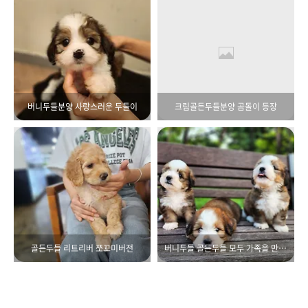
버니두들분양 사랑스러운 두들이
크림골든두들분양 곰돌이 등장
골든두들 리트리버 쪼꼬미버전
버니두들 골든두들 모두 가족을 만났어요