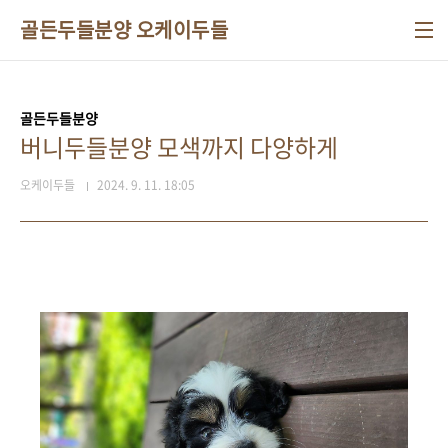
본문 바로가기
골든두들분양 오케이두들
골든두들분양
버니두들분양 모색까지 다양하게
오케이두들
2024. 9. 11. 18:05