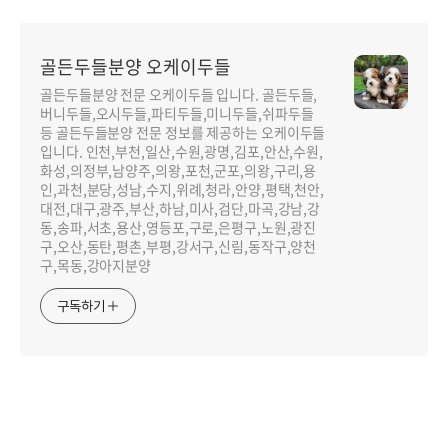
골든두들분양 오케이두들
골든두들분양 전문 오케이두들 입니다. 골든두들,
버니두들,오시두들,파티두들,미니두들,쉬파두들
등 골든두들분양 전문 정보를 제공하는 오케이두들
입니다. 인천,부천,일산,수원,광명,김포,안산,수원,
화성,의정부,남양주,의왕,포천,군포,의왕,구리,용
인,과천,분당,성남,수지,위례,청라,안양,평택,천안,
대전,대구,광주,부산,하남,미사,검단,마곡,강남,강
동,송파,서초,용산,영등포,구로,은평구,노원,광진
구,오산,동탄,평촌,부평,강서구,신림,동작구,양천
구,목동,강아지분양
구독하기