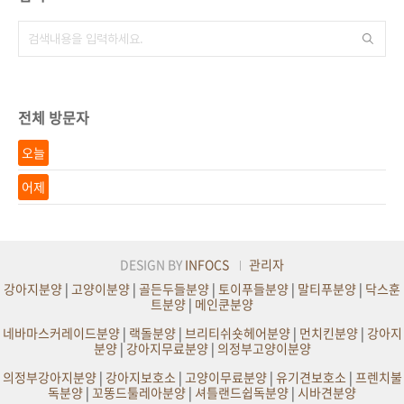
전체 방문자
오늘
어제
DESIGN BY
INFOCS
관리자
강아지분양
|
고양이분양
|
골든두들분양
|
토이푸들분양
|
말티푸분양
|
닥스훈
트분양
|
메인쿤분양
네바마스커레이드분양
|
랙돌분양
|
브리티쉬숏헤어분양
|
먼치킨분양
|
강아지
분양
|
강아지무료분양
|
의정부고양이분양
의정부강아지분양
|
강아지보호소
|
고양이무료분양
|
유기견보호소
|
프렌치불
독분양
|
꼬똥드툴레아분양
|
셔틀랜드쉽독분양
|
시바견분양