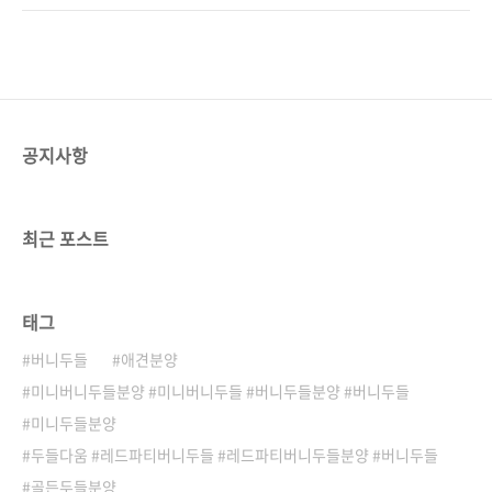
굴 덩치에 맞지 않게 흐느적 거리는 움직임 .. 왕
푸들사이에서 태어난 아이들은왕크니까 왕귀엽
발바닥이지만 짧뚱한 체형귀여움이 업되는 비쥬
따!의 표본 😍😍F1B 골든두들은 골든두들과 푸
얼 .. 😍 개인적으로 사진보다실물이 진짜 훨씬
들의 만남으로 태어났어요! F2 골든두들은 골든
!! 귀엽기..
두들과 골든두들의 만남,F2B는 1세대 골든두들
과 F1B 골든두들이브리딩 된 아가들 이랍니
다.F1 , F1B 친구들을 제일 많이 선호하시는거
공지사항
같더라구요 😊 같은 엄마 아빠 사이에서 태어난
아이들이어도모색상도 다르게 태어날 수 있고모
질도 아이들마다 다르다는걸여러 친구들을 보시
고파악하셨으면 좋겠어요! 골든두들의 분양가는
최근 포스트
모색과 타입에 따라서 다양하며브리더..
태그
버니두들
애견분양
미니버니두들분양 #미니버니두들 #버니두들분양 #버니두들
미니두들분양
두들다움 #레드파티버니두들 #레드파티버니두들분양 #버니두들
골든두들분양