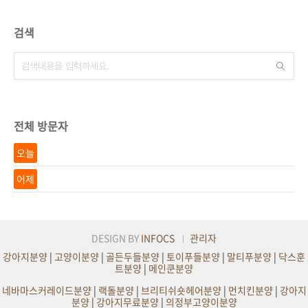
검색
전체 방문자
오늘
어제
DESIGN BY
INFOCS
관리자
강아지분양
|
고양이분양
|
골든두들분양
|
토이푸들분양
|
말티푸분양
|
닥스훈
트분양
|
메인쿤분양
네바마스커레이드분양
|
랙돌분양
|
브리티쉬숏헤어분양
|
먼치킨분양
|
강아지
분양
|
강아지무료분양
|
의정부고양이분양