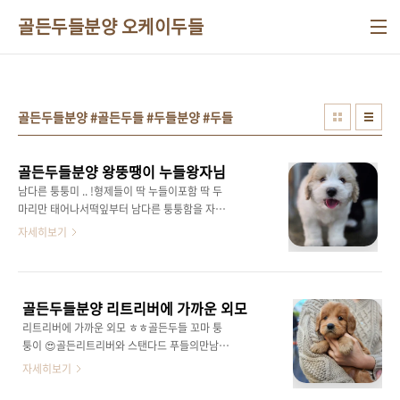
본문 바로가기
골든두들분양 오케이두들
골든두들분양 #골든두들 #두들분양 #두들
골든두들분양 왕뚱땡이 누들왕자님
남다른 퉁퉁미 .. !형제들이 딱 누들이포함 딱 두
마리만 태어나서떡잎부터 남다른 퉁퉁함을 자랑
하고 있네요 ... 😁😂한 눈에 봐도 건강한게 태가
자세히보기
나는 몸 ㅋㅋㅋ그래서 더 귀여운 우리 누들이 건
치자랑!!뭐 하나 흠잡을 곳 없이 깔끔깔끔하게
건강하답니다멀리서 보자마자 귀여움에 웃음부
터 나왔던 누들왕자 해맑은 모습이 귀여운 😘오
골든두들분양 리트리버에 가까운 외모
자마자 바로 적응 완료어느 집에가도 금방 적응
리트리버에 가까운 외모 ㅎㅎ골든두들 꼬마 퉁
할 모습이상상되네요 😊😊😊😚딱 알맞는 중형
퉁이 😍골든리트리버와 스탠다드 푸들의만남으
견으로 성장할 누들이리트리버 상에 반곱슬 모
로 태어난 골든두들은이제는 많은 분들께서알아
자세히보기
질과연한 크림&화이트 모색을 가지고 있는!!아
주시는 대표적인 중형,대형하이브리드견 친구들
마 금방 가족을 만나지 않을까 싶어요 🙄 댕굴댕
이랍니다 F1 1세대 골든리트리버와 스탠다드