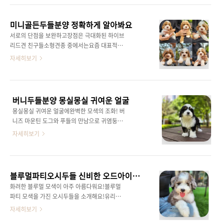
니다!오늘은 특별하고 매력적인 강아지인 골든
대칭을 갖고 있는파티 버니두들 이랍니다버니즈
두들 중에서도 F1B 세대의 귀여운 '춘향이'에 대
마운틴독과 푸들의 이중교배로태어난 버니두들
해 소개해드릴게요. 골든두들은 귀여운 외모와
미니골든두들분양 정확하게 알아봐요
은세대수에 따라서 크기도 다르고모색상도 굉장
다정한 성격으로 많은 사람들에게 사랑받는..
​서로의 단점을 보완하고장점은 극대화된 하이브
히 다양한 견종이니원하시는 타입에 맞춰서자세
리드견 친구들소형견종 중에서는요즘 대표적으
한 상담 도와드리고 있어요 국내에는 아직 골든
로 말티푸가 있고 중형,중대형,대형 친구들은두
자세히보기
두들보다는조금 덜 알려져있지만아시는 분들이
들 친구들이 대표적인하이브리드견이 아닐까 싶
라면 딱 알아봐주시는! ㅎㅎ오케이두들 에서바
습니다 :)​ 두들 친구들은골든리트리버와 푸들이
로 만나보실 수 있는미니버니두들 아이들 연락
만난골든두들,버니즈마운틴독과 푸들이 만난버
주시면 자세한 상담 도와드리겠습니다
니두들,올드쉽독과 푸들이 만난쉬파두들,오스트
버니두들분양 몽실몽실 귀여운 얼굴
레일리안 셰퍼드와 푸들이 만난오시두들,래브라
몽실몽실 귀여운 얼굴에완벽한 모색의 조화! 버
두들,더블두들 다양한 친구들이 있답니다 ㅎㅎ​
니즈 마운틴 도그와 푸들의 만남으로 귀염둥이
푸들의 장점이 워낙 뛰어나고각자의 장점이 넘
가 탄생했죠! 사람과 오랜시간 함께했고 다재다
자세히보기
치는 견종들이라 두들 친구들도 장점이 가득 ~천
능하고 똑똑한 기질을 가진 부모견 버니즈마운
사견 골든리트리버와영리하고 털빠짐이 없기로
틴도그의장점을 가득 물려받은 버니두들이죠!​지
유명한푸들의 만남으로 탄생한 골든두들그만큼
능이 높고 충성심이 강한 아이들이예요!약간의
정말 흠잡을 곳 없이완벽한 친구들 아닐까 싶습
엉뚱미도 한 방울 들어가 있답니다! 버니두들 친
니다.ㅎㅎ 푸들의 모색상이 다양하기 때문에골
블루멀파티오시두들 신비한 오드아이를 가졌어요
구들은 사람들이나 다른동물들과 잘 어울리지만
든두들 친구들도 모색상이다양하게 나뉘어요 단
화려한 블루멀 모색이 아주 아름다워요!블루멀
조기 사회화를 통해서 편안하게 지낼 수 있도록
색으로..
파티 모색을 가진 오시두들을 소개해요!유리구
도와주심이 좋습니당! 오케이두들 에서 다양한
슬 같은 오드아이 눈을 가진 아이들이라서 볼 때
자세히보기
견종의 강아지를 만나보세요!언제든지 문의, 방
마다 신비로워요! 호기심도 많고 에너지도 많지
문주시면자세한 상담 도와드려요!