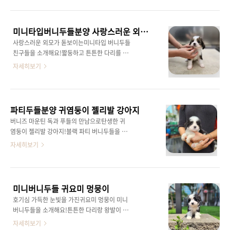
만아이들이 생각보다 아주 착하고말을 잘 듣는
친구들이예요!(칭찬칭찬)영리한 머리를 가져서
인지 교육도 잘 습득하는 아이들이예요! 다만 대
미니타입버니두들분양 사랑스러운 외모가 돋보여요
형견친구들이니산책이나 활동을 통해 에너지를
사랑스러운 외모가 돋보이는미니타입 버니두들
잘 소모시켜주면 될 것 같아요! 보기만 해도 기분
친구들을 소개해요!짧둥하고 튼튼한 다리를 가
좋아지는 오시두들 친구들가족으로 맞이해보세
진건강한 아이들이랍니당!버니즈마운틴독과 푸
자세히보기
요!오케이두들 에서는 아주 다양~한견종의 강아
들의 좋은 유전자를 물려받아털빠짐이 적고지능
지를 분양하고있어요!언제든지 방문 전화 주시
이 높으며 끈기가 있고 충성심도 강한 견종이죵!
면상담도와드려요!
가족 및 보호자와 함께 있는 것을 아주 좋아하는
아이들이예요!10 kg 내외의 체구로 보호자와 함
파티두들분양 귀염둥이 젤리발 강아지
께아파트와 같은 도심지에 생활이 부담없는 아
버니즈 마운틴 독과 푸들의 만남으로탄생한 귀
이들이예요!미니버니두들 친구들을 가족으로 맞
염둥이 젤리발 강아지!블랙 파티 버니두들을 소
이해보세요!오케이두들 에서는 다양한 모색과
개합니당!버니두들은 한국에서 분양받기 쉽지
자세히보기
성별의 두들 친구들을 분양하고 있어요!언제든
않은 강아지라귀하디 귀한 강아지 견종이예요!
지 문의전화, 방문 환영입니당!
또한 두들이들은 부모견의 장점을 모두 가지고
있어털빠짐이 적으며, 지능이 높고 충성심도 강
한 아이들이라많은 나라에서 선호도가 높은 강
미니버니두들 귀요미 멍뭉이
아지예요! 오케이두들 에서는 다양한 모색의 파
호기심 가득한 눈빛을 가진귀요미 멍뭉이 미니
티두들 강아지를 분양중이예요!언제든지 문의,
버니두들을 소개해요!튼튼한 다리랑 왕발이 너
방문주시면자세한 상담 도와드리겠습니다!
무 귀엽죠?버니두들은 부모견의 크기에 따라
자세히보기