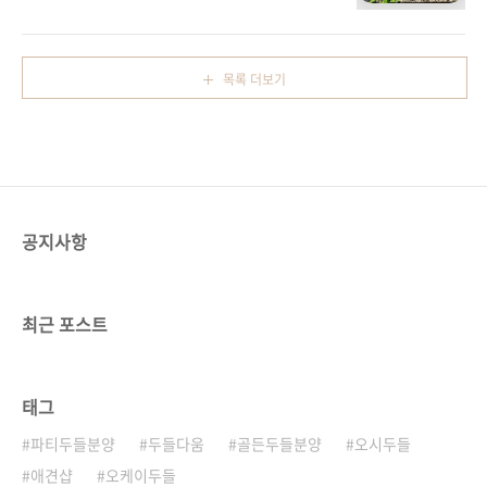
10kg 미만부터 30kg대까지 다양한 크기로 나
뉘어요!사진 속 미니타입 버니두들은 10 kg 미
만 ~ 초 정도의 크기로 성장하여 가정에서 키우
시기아주 적합한 아이들이예요!온화하고 다정다
목록 더보기
감한 성격으로 유명해요!똑똑하고 충성스러워훌
륭한 반려견이예요세계적으로 인기가 많은 견종
이랍니당!오케이두들 에서 블랙파티, 세이블파
티 버니두들을 함께 만나보세요!언제든지 문의
전화, 방문 환영입니당!​
공지사항
최근 포스트
태그
파티두들분양
두들다움
골든두들분양
오시두들
애견샵
오케이두들