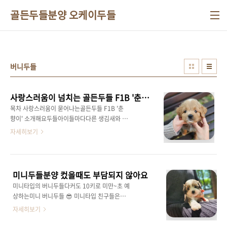
본문 바로가기
골든두들분양 오케이두들
버니두들
사랑스러움이 넘치는 골든두들 F1B '춘향이'를 소개합니다!
목차 사랑스러움이 묻어나는골든두들 F1B '춘
향이' 소개해요두들아이들마다다른 생김새와 성
향을 가졌답니다머리와 발 끝의조금의 흰 털이
자세히보기
포인트예용다른 골든두들친구들 보다약간 작은
체구의'춘향이' 공주!2세대 두들아이로 작은 사
이즈의 두들아이를 원하신다면우리 '춘향이' 적
극 추천드립니다두들 전문 견사를 통해건강이
미니두들분양 컸을때도 부담되지 않아요
보증된아이들만 분양 중이예요!선천적 기형, 잠
미니타입의 버니두들다커도 10키로 미만~초 예
복기 질환 등이상 없는 건강한 아이들직접 만나
상하는미니 버니두들 😎 미니타입 친구들은컸을
보세요!'춘향이'가 궁금하시다면언제든지 연락
때도 작은 체구로중형 느낌으로 자라게 된답니
자세히보기
주세요!자세한 상담 도와드리겠습니다!​ 사랑스
다! 같은 두들이더라도모색이 다양한거처럼체구
러움이 넘치는 골든두들 F1B '춘향이'를 소개합
와 모질도 아이들마다 모두 달라요 ㅎㅎ 깔끔한