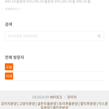
버니두들분양 #미니버니두들분양 #미니버니두들 #버니두들
자세히보기
검색
전체 방문자
오늘
어제
DESIGN BY
INFOCS
관리자
강아지분양
|
고양이분양
|
골든두들분양
|
토이푸들분양
|
말티푸분양
|
닥스훈
트분양
|
메인쿤분양