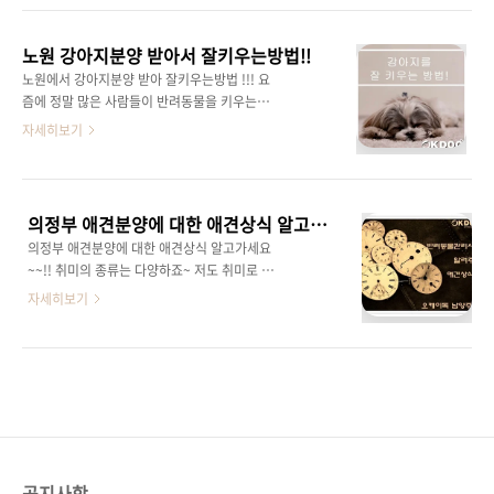
강아지분양 받으시는 보든 분들에게 소진시 까
같아요~ 많은 남양주 애견샵 중에서 정말 믿고
지 받을수 있데요~!! ( 우리동네 별내 애견샵에
강아지분양 받을 수 있는 곳과 강아지분양시 사
는 어떤 강아지들이?? ) 이곳 별내 애견샵의 직
노원 강아지분양 받아서 잘키우는방법!!
기를 당하지 않고 안전하게 강아지분양 받을 수
원들은 모두 ..
노원에서 강아지분양 받아 잘키우는방법 !!! 요
있는 곳을 알려드리려 합니다~!! 남양주 인근에
즘에 정말 많은 사람들이 반려동물을 키우는데
사는 분들중 강아지분양 받으신 분들께서 남양
요~ 그중에서도 가장 많이 키우시는 노원 강아지
자세히보기
주 애견샵 OKDOG 남양주점을 모르면 간첩???
분양을 생각하시고 계신 초보 반려인 분들에게
은 아니지만 올해 20년차 강아지분양을 하는 남
소소한 정보를 제공해 드리려합니다~!! 처음 노
양주 애견샵 중 오랜 시간 사랑을 받아온 곳입니
원 강아지분양 받을 생각하시고 어떤 아이를 데
다~! 남양주에 위치해있는 이 애견샵은 별내역
려올지 고민하실 때, 품종을 먼저 고민을 해보셔
과 단 도보 5분거리 밖에 안되고, 주차장이 완비
의정부 애견분양에 대한 애견상식 알고가세요~~!!
야 합니다. 주거환경이나 내가 얼마나 사랑해줄
되있어 어떠한 방법..
의정부 애견분양에 대한 애견상식 알고가세요
수 있을지 꼼꼼히 알아보셔야 하고, 털이 얼마나
~~!! 취미의 종류는 다양하죠~ 저도 취미로 물고
빠지는지에 대한 것들을 가족구성원 모두 고민
기를 키우고있어요~ 보고만 있어도 마음이 편안
자세히보기
을 해봐야 합니다. ( 노원 강아지분양 추천 애견
해지고, 힐링이 되는 반려동물을 길러보는 것도
샵 지도 ) 작은집에 큰 아이를 분양받아 데려오시
정말 좋은 경험이자 추억인것 같아요~ 오늘 소개
는 경우, 강아지가 행동반경에 불편함을 느낄 수
할 반려동물은 강아지에요^^ 우리와 너무 친숙
있습니다. 이런 경우가 생기지 않도록 강아지에
한 강아지 그에 대한 애견상식 알아볼까요~?? (
대해 공부를 많이 하셔서 나에게 맞는 강아지를
의정부 애견분양에 대한 애견상식 알아보자 ) 1.
찾아서 노원 강아지분..
장모종 보다 단모종의 털이 덜 빠진다?? 의정부
애견분양 받기 전 많은 분들이 쉽게 오해하실수
있는 강아지 털빠짐 !! Fact는 " 단모종이 훨신
공지사항
더 많이 빠진다 " 입니다. 단모종은 장모종에 비