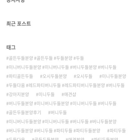
해 털의 수명이 짧기 때문에 더 많이 빠지는데요
~ 수명이 다한 털은 전부 빠지기 마련이겠죠~??
하지만 장모종의 털은 가벼워서 바닥 구석구석 ..
최근 포스트
태그
골든두들분양 #골든두들 #두들분양 #두들
미니버니두들분양 #미니버니두들 #버니두들분양 #버니두들
파티골든두들
오시두들분양
오시두들
미니두들분양
두들다움 #레드파티버니두들 #레드파티버니두들분양 #버니두들
강아지분양
미니두들
애견샵
버니두들분양 #미니버니두들분양 #미니버니두들 #버니두들
골든두들분양후기
버니두들
미니버니두들분양 #미니버니두들 #버니두들 #버니두들분양
버니두들분양 #버니두들 #파티두들 #파티두들분양
파티두들
두들다움
골든두들분양
애견분양
파티두들분양