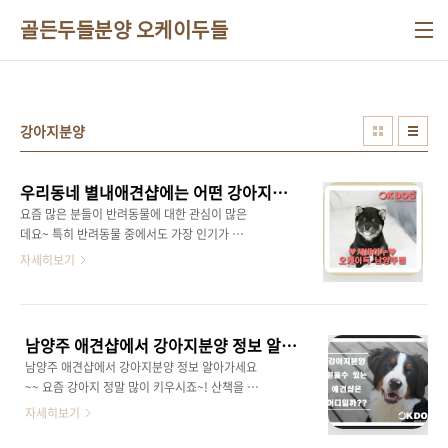
본문 바로가기
골든두들분양 오케이두들
강아지분양
우리동네 별내애견샵에는 어떤 강아지들이??
요즘 많은 분들이 반려동물에 대한 관심이 많은
데요~ 특히 반려동물 중에서도 가장 인기가 많은
동물은 강아지인데요~ 퇴근하고 집 문을 열면 너
자세히보기
무너무 좋다고 반겨주는 똥강아지들~!! 그런 강
아지를 분양 받을수 있는 애견샵을 추천해드리
려고 합니다 !! ( 우리동네 별내 애견샵에는 어떤
강아지들이??? ) 경기도 남양주시에 있는 이곳
남양주 애견샵에서 강아지분양 정보 알아가세요~
은 별내역에서 도보로 5분거리에 위치해 있는 곳
남양주 애견샵에서 강아지분양 정보 알아가세요
으로, 강아지분양 경력이 올해 20년인 베테랑 별
~~ 요즘 강아지 정말 많이 키우시죠~! 산책을 하
내 애견샵입니다. 20주년을 맞이해 고객감사 증
다보면 강아지를 입양하고 싶은 욕구가 마구마
자세히보기
정 이벤트를 진행중이라고 하는데요~ 이벤트 상
구 생기는데요~!! 아직 강아지분양을 생각중이
품은 20만원 상당의 스페셜 고급 원목하우스를
신 분들께선 이번 포스팅이 많은 도움이 되실 것