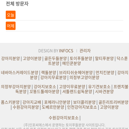
전체 방문자
오늘
어제
DESIGN BY
INFOCS
관리자
강아지분양
|
고양이분양
|
골든두들분양
|
토이푸들분양
|
말티푸분양
|
닥스훈
트분양
|
메인쿤분양
네바마스커레이드분양
|
랙돌분양
|
브리티쉬숏헤어분양
|
먼치킨분양
|
강아지
분양
|
강아지무료분양
|
의정부고양이분양
의정부강아지분양
|
강아지보호소
|
고양이무료분양
|
유기견보호소
|
프렌치불
독분양
|
꼬똥드툴레아분양
|
셔틀랜드쉽독분양
|
시바견분양
폼스키분양
|
강아지교배
|
포메라니안분양
|
보더콜리분양
|
골든리트리버분양
|
수원강아지분양
|
도베르만분양
|
인천강아지보호소
|
고양이분양
수원강아지보호소
|
(주)인포씨에스에서 운영하는 토이푸들분양 사이트입니다.