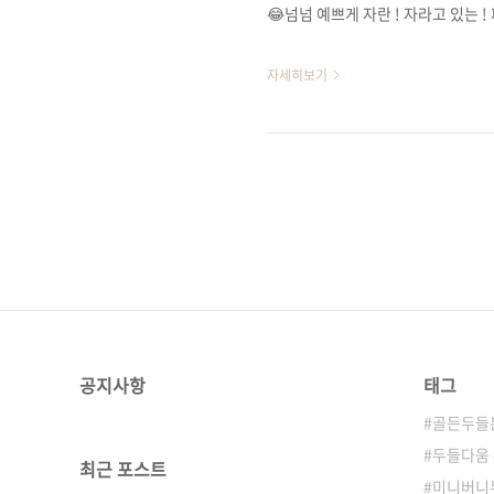
😂넘넘 예쁘게 자란 ! 자라고 있는 
자세히보기
공지사항
태그
골든두들분
두들다움
최근 포스트
미니버니