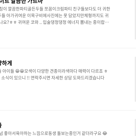
이트 깔끔한 가르마
대칭이 깔끔한파티골든두들 쪼꼼이크림파티 친구들보다도 더 귀한
두들 아가귀여운 이목구비에사진에는 못 담았지만체형까지도 귀
하나요?ㅎㅎ 귀여운 코와 .. 입술댕청댕청 에너지 뽐내는 중이랍니
블랙파티,블랙탄두들 아이들 다양하게 만나보실 수 있으니언제든
양하게
아이들 😁😁모색이 다양한 견종이라색마다 매력이 다르죠 ㅎ
소식이 있으니 !! 연락주시면 자세한 상담 도와드리겠습니다 ​
과
격이 넘 좋아서육아하는 느낌으로동생 돌보는중인거 같더라구요 😂