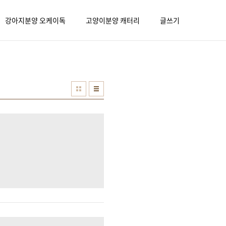
강아지분양 오케이독
고양이분양 캐터리
글쓰기