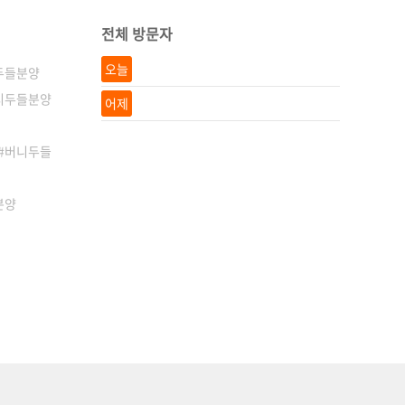
전체 방문자
오늘
두들분양
시두들분양
어제
#버니두들
분양