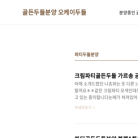
본문 바로가기
골든두들분양 오케이두들
분양중인 
파티두들분양
크림파티골든두들 가르송 
어제 소개드렸던 나쵸와는 또 다른
랄까요ㅎㅎ같은 크림파티 모색인데도
고 있는 중이랍니다눈매가 쳐져있어서 
남매!같은 엄마한테 태어나도모색 
자세히보기
하시면 꼼데,가르송,두리 만나보실 수