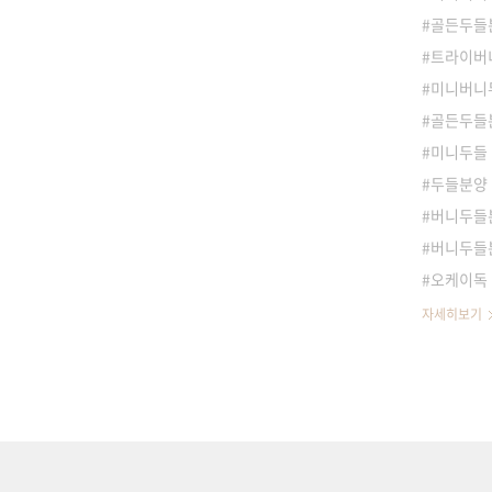
골든두들분
트라이버
미니버니
골든두들
미니두들
두들분양
버니두들
버니두들
오케이독
자세히보기