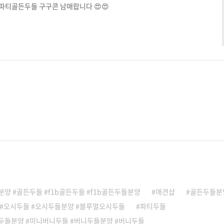
! 파티골든두들 구구콘 남매랍니다 😍😍​
양 #골든두들 #f1b골든두들 #f1b골든두들분양
애견샵
골든두들분
 #오시두들 #오시두들분양 #블루멀오시두들
파티두들
두들분양 #미니버니두들 #버니두들분양 #버니두들