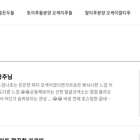
골든두들
토이푸들분양 오케이푸들
말티푸분양 오케이말티푸
공주님
 느낌나쵸는 은은한 파티 모색이었다면가르송은 뽀샤시한 느낌 이
다른 느낌 😁😁순둥해보이는 선한 얼굴코색소는 점점 올라오
어딘가 슬퍼보이는 관상 ... 😂😂 바로 전에 포스팅한 꼼데와
모질이 다르다는게확 느껴지는 꼼데 가르송 남매랍니다 현재 방문
 있어요 :)