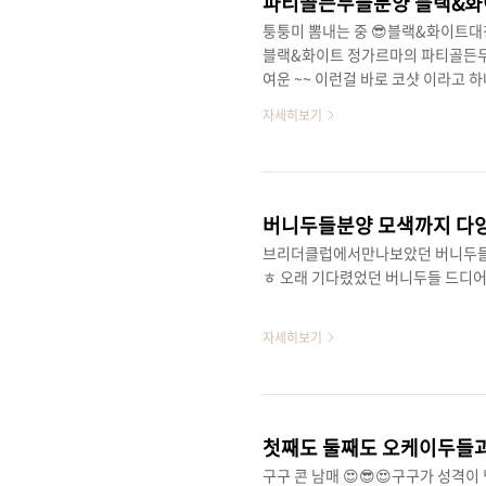
파티골든두들분양 블랙&화
퉁퉁미 뽐내는 중 😎블랙&화이트
블랙&화이트 정가르마의 파티골든
여운 ~~ 이런걸 바로 코샷 이라고 
다 현재 오케이두들 에서크림파티,
자세히보기
편하게~ 연락주세요 ^^
버니두들분양 모색까지 다
브리더클럽에서만나보았던 버니두들 
ㅎ 오래 기다렸었던 버니두들 드디어 
자세히보기
첫째도 둘째도 오케이두들
구구 콘 남매 😍😎😍구구가 성