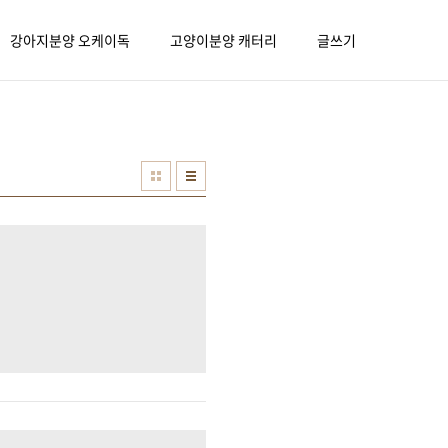
강아지분양 오케이독
고양이분양 캐터리
글쓰기