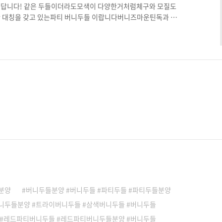
된답니다! 같은 두들이더라도모색이 다양한거처럼체구와 모질도
한 대칭을 갖고 있는파티 버니두들 이랍니다버니즈마운틴독과 푸
대수에 따라서 크기도 다르고모색상도 굉장히 다양한 견종이니
 도와드리고 있어요 국내에는 아직 골든두들보다는조금 덜 알려
봐주시는! ㅎㅎ오케이두들 에서바로 만나보실 수 있는미니버니
담 도와드리겠습니다
분양
버니두들분양 #버니두들 #파티두들 #파티두들분양
니두들분양 #트라이버니두들 #삼색버니두들 #버니두들
 #레드파티버니두들 #레드파티버니두들분양 #버니두들