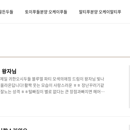
골든두들
토이푸들분양 오케이푸들
말티푸분양 오케이말티푸
 왕자님
 제일 귀한오시두들 블루멀 파티 모색의애칭 드림이 왕자님 빛나
 올라온답니다!활짝 웃는 모습이 사랑스러운 ㅎㅎ 장난꾸러기같
 잘노는 성격 ㅎㅎ털빠짐이 별로 없다는 큰 장점과빠지면 헤어나
뚱 혼자 어딜 보고있는거야 드림아 🤩뭉툭한 얼굴상너무 귀엽지
자세하게 알아보아요 :)