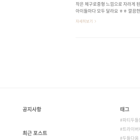
작은 체구로중형 느낌으로 자라게 
아이들마다 모두 달라요 ㅎㅎ 깔끔
들의 이중교배로태어난 버니두들은세
자세히보기
원하시는 타입에 맞춰서자세한 상담
져있지만아시는 분들이라면 딱 알아
두들 아이들 연락주시면 자세한 상
공지사항
태그
파티두들
트라이버
최근 포스트
두들다움