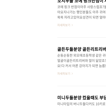
오시두들 코에 핑크반점이
코에 핑크 반점이아주 사랑스럽죠?블
아요지나가는 행인분들도 아주 귀여
쑥쑥 자라고있어요성견이 되면 얼마
하게 예뻐요.. 오시두들 친구들에
자세히보기
골든두들분양 골든리트리
순둥순둥한 외모에초등학생 같은 귀
얼굴이골든리트리버와 많이 닮았죠?
요!다 커서 어른 강아지가 되면 늠
세요! 오케이두들 에서는 다양한 견
자세히보기
미니두들분양 컸을때도 부
미니타입의 버니두들다커도 10키로