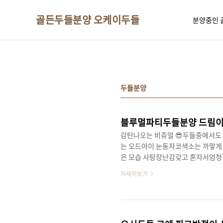
본문 바로가기
골든두들분양 오케이두들
분양중인 
두들분양
블루멀파티두들분양 드림이
감탄나오는 비쥬얼 😎두들중에서도
는 오드아이 눈동자코색소는 까맣게
은 모습 사탕장난감갖고 혼자서엄청
올 수 없는 두들이들만의 매력급 멀
자세히보기
않나요?귀한 아이들오시두들 입양전 