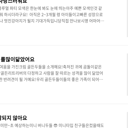
 사랑스러워요
루멀 파티 모색은 한눈에 봐도 눈에 띄는아주 예쁜 모색인것 같
워 하시더라구요! 아직은 2~3개월 령 아이들이고빠른 성장으로
나 멋진강아지가 될지 기대가득입니당직접 만나보시명 어마어마
 대해궁금하신점이 있으시다면언제든지 문의주세요
버를많이닯았어요
여움을 가진크림 골든두들을 소개해요!축처진 귀에 곰돌이같은
골든리트리버의 다정하고 사람을 잘 따르는 성격을 많이 닮았어
름한 반려견이 될 거예요!우리 골든두들이들의 좋은 가족이 되어주
종을 분양하고있어요!언제든지 방문, 전화 주세요!
담되지 않아요
 미만~초 예상하는미니 버니두들 😎 미니타입 친구들은컸을때도