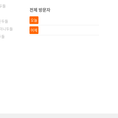
두들
전체 방문자
오늘
든두들
미니두들
어제
두들