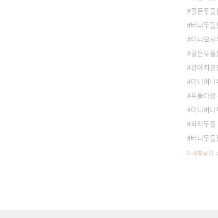
골든두들분
버니두들
미니오시
골든두들분
강아지분
미니버니
두들다움
미니버니
파티두들
버니두들
자세히보기