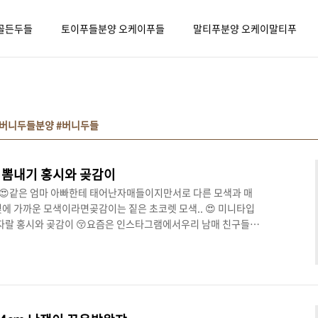
골든두들
토이푸들분양 오케이푸들
말티푸분양 오케이말티푸
#버니두들분양 #버니두들
뽐내기 홍시와 곶감이
😍같은 엄마 아빠한테 태어난자매들이지만서로 다른 모색과 매
에 가까운 모색이라면곶감이는 짙은 초코렛 모색.. 😍 미니타입
 자랄 홍시와 곶감이 😚요즘은 인스타그램에서우리 남매 친구들이
도 나중에도 서로 만나면서지낼 수 있기를 😊😊😊 호기심많은
쳐다보면 귀여워서 급 심쿵 ...곶감이는 세상 멍~ 해보이는 표
작지만 통통해서 더 귀여운!홍시와 곶감이미니버니두들 공주님들 이랍니
 신었네요 ㅎㅎ라임이 , 레몬이와는또 다른 매력을 보여주고 있
..