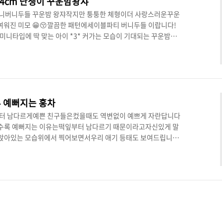
4cm 난쟁이 꾸운밤왕쟈
😘미니버니두들 꾸운밤 왕쟈작지만 퉁퉁한 체형이더 사랑스러운꾸운
귀여워진 미모 😁😚깔끔한 패턴에세이블파티 버니두들 이랍니다!
미니타입에 딱 맞는 아이 *3* 커가는 모습이 기대되는 꾸운밤의
 .. 😋 여러 애기들을 돌보면서한마리씩 성격을 파악해보면유
 .. 겁쟁이인 아가들도 있는데 우리 꾸운밤은짖음도 잘 없꾸 혼자
때부터 꽃미모는 숨길 수 없었찌만커가면서도 예쁨+ 되고 있는
격 때문에남자아가들은 안보셨다! 하시는 분들께진짜 꼭 보여드리
..
 예뻐지는 홍차
터 남다르게예쁜 친구들은컸을때도 역변없이 예쁘게 자란답니다
수록 예뻐지는 이유는떡잎부터 남다르기 때문이라고자신있게 말
시 앉아있는 모습위에서 찍어보면서우리 애기 등태도 보여드립니다
만불과 2주전에 비해서많이 올라왔어요!모량도 꽃이 피고 있는 중이
있답니다 😎😁 이목구비가 여리여리해서뭔가 공주님 같지만 아
있네요~ 컸을때도 8~10키로 자랄미니타입 버니두들이라 어느 환경
 가지고 있어서털빠짐에 있어서도 걱정안하셔도 된답니다! 눈매
수염털이 빼곡 촘촘하게..