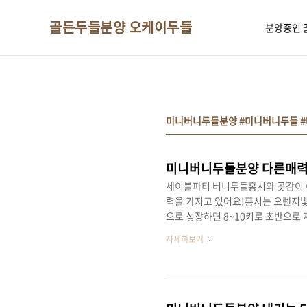
본문 바로가기
골든두들분양 오케이두들
분양중인 
미니버니두들분양 #미니버니두들 
미니버니두들분양 다른매력
세이블파티 버니두들홍시와 곶감이 
력을 가지고 있어요!홍시는 오렌지빛
으로 성장하면 8~10키로 초반으로
만나는 경우가 많아요!홍시와 곶감이
자세히보기
홍시의귀여운 눈동자저렇게 뚫어져라 
정귀엽 ... 아련한 눈빛 .. 🙄
다 ☺깔끔한 패턴에양말까지 가지런히
어요!역시 똑같이 생긴 멈무이는 없는