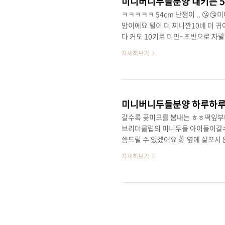
미니버니두들분양 내키는 5
ㅋㅋㅋㅋㅋ 54cm 난쟁이 .. 
밤이에요 털이 더 찌니깐10배 더 
다 커도 10키로 미만~초반으로 자랄
소심하지만 씩씩한 ㅋㅋㅋ개린이 시기
자세히보기
독 활발한 아이가 있고 유독 소심쟁이
서도 잘 노는 성격이랄까요ㅎㅎ 아가
요즘성격이 넘 좋은 아이라드센 성
고 싶은 밤이에요ㅎㅎ 방문하시면바로
미니버니두들분양 하루하루
갈수록 꽃미모를 뽐내는 ㅎㅎ떡잎부
브리더클럽의 미니두들 아이들이갈
씀드릴 수 있겠어요 ✌ 옆에 살포
😊😁 코색소가 아직 덜 올라왔찌
자세히보기
라확실히 보름전보다더더 예뻐지고 
가는 왕자님 😎😍잘생쁨 뽐내고 
에서든 키우기 좋구요반곱슬 모질을
가 너무나 귀여운 아이 통통한 볼도 