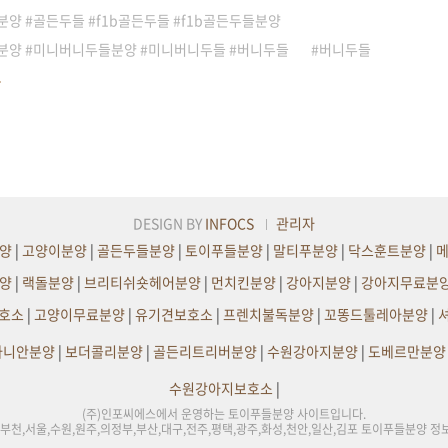
양 #골든두들 #f1b골든두들 #f1b골든두들분양
분양 #미니버니두들분양 #미니버니두들 #버니두들
버니두들
DESIGN BY
INFOCS
관리자
양
|
고양이분양
|
골든두들분양
|
토이푸들분양
|
말티푸분양
|
닥스훈트분양
|
양
|
랙돌분양
|
브리티쉬숏헤어분양
|
먼치킨분양
|
강아지분양
|
강아지무료분
호소
|
고양이무료분양
|
유기견보호소
|
프렌치불독분양
|
꼬똥드툴레아분양
|
라니안분양
|
보더콜리분양
|
골든리트리버분양
|
수원강아지분양
|
도베르만분양
수원강아지보호소
|
(주)인포씨에스에서 운영하는 토이푸들분양 사이트입니다.
,부천,서울,수원,원주,의정부,부산,대구,전주,평택,광주,화성,천안,일산,김포 토이푸들분양 정