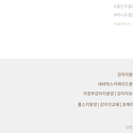
골든두들분
버니두들
자세히보기
강아지분
네바마스커레이드분
의정부강아지분양
|
강아지보
폼스키분양
|
강아지교배
|
포메
인천