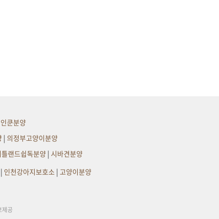
메인쿤분양
양
|
의정부고양이분양
셔틀랜드쉽독분양
|
시바견분양
|
인천강아지보호소
|
고양이분양
보제공