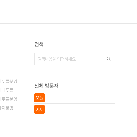
검색
니두들분양
전체 방문자
버니두들
오늘
니두들분양
아지분양
어제