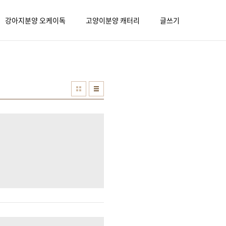
강아지분양 오케이독
고양이분양 캐터리
글쓰기