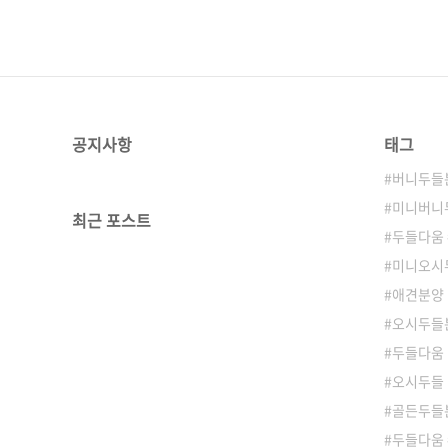
공지사항
태그
버니두들
미니버니
최근 포스트
두들다움
미니오시
애견분양
오시두들
두들다움
오시두들
골든두들분
두들다움