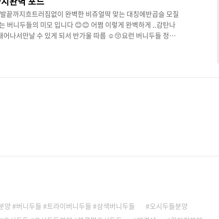
지완벽 포드
 발끝까지흐트러짐없이 완벽한 비쥬얼딱 맞는 대칭에반곱슬 모질
버니두들의 미모 입니다 😊😊 어쩜 이렇게 완벽하게 ..감탄나
태어나서만날 수 있게 되서 반가울 따름 ☺😚요런 버니두들 정말
요 ㅠ_ㅠ그래서 한 아이 한 아이더욱 반갑고 설레는 요즘 입니
중에서도압도적인 비쥬얼이라 원탑이라고 손꼽을 수 있는 아이가등
실 수 있는 세이블파티 , 블랙파티 , 세이블 모색의버니두들 아이들
월입니다 🎈🎉🎊
분양 #버니두들 #트라이버니두들 #삼색버니두들
오시두들분양