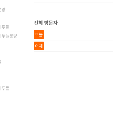
분양
전체 방문자
티두들
오늘
니두들분양
어제
들
니두들