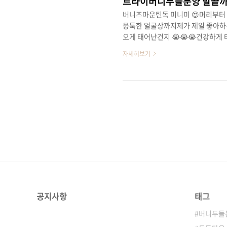
트라이버니두들분양 발끝까
버니즈마운틴독 미니미 😍머리부터
뭉툭한 얼굴상까지제가 제일 좋아하는 
오게 태어난건지 😭😭😭건강하게 
귀하다는거뼈저리게 요즘 느끼고 있어
자세히보기
다 제가 만났던 버니두들 아이들 
장했네요 😁😁 그리고 함께 만나보
까지도 😉😊행복한 ! 브리더클럽의 5
공지사항
태그
버니두들