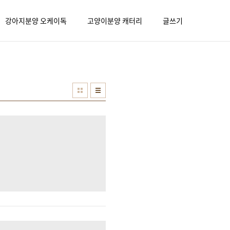
강아지분양 오케이독
고양이분양 캐터리
글쓰기