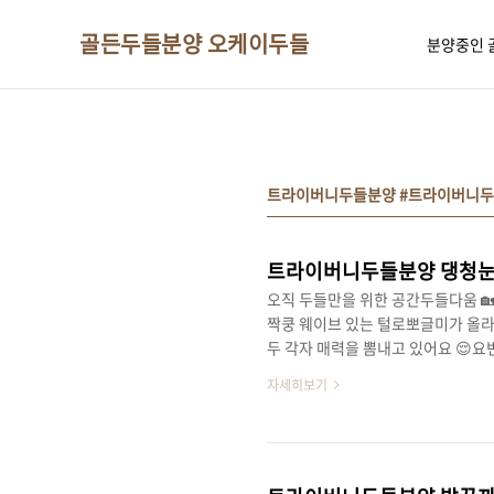
본문 바로가기
골든두들분양 오케이두들
분양중인 
트라이버니두들분양 #트라이버니두
트라이버니두들분양 댕청눈
오직 두들만을 위한 공간두들다움 
짝쿵 웨이브 있는 털로뽀글미가 올
두 각자 매력을 뽐내고 있어요 
주님 꼬순이가 완벽한 E 성향을보여
자세히보기
다볼때너무너무너무 귀여워요 .. 😍
가와서 애교부리고난리가 나는데우리
꼬밥이는 쪼꼬만 카리스마를보여주는
라이 버니두들 아가들은카리스마가 얼