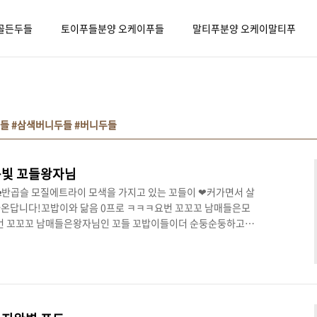
골든두들
토이푸들분양 오케이푸들
말티푸분양 오케이말티푸
들 #삼색버니두들 #버니두들
빛 꼬들왕자님
반곱슬 모질에트라이 모색을 가지고 있는 꼬들이 ❤커가면서 살
라온답니다!꼬밥이와 닮음 0프로 ㅋㅋㅋ요번 꼬꼬꼬 남매들은모
요번 꼬꼬꼬 남매들은왕자님인 꼬들 꼬밥이들이더 순둥순둥하고공
주고 있는 거 같습니닷 ❤눈빛요정 꼬들저는 애기들이 저러고 쳐
🤢찹쌀떡 조랭이떡 두개 ❤귀여움 x 3 사랑스러움 x 3꼬순이는 다
 꼬들 꼬밥 형제들은녹아내리는 중 ...빠져드는 눈빛요정ㅋㅋㅋ
 눈빛이 느껴졌는데우리 꼬들이는 세상 순댕이눈썹이 있는 트
굴에 딱 느껴지는데..