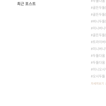
두들다움
최근 포스트
골든두들
골든두들분
버니두들
미니버니
골든두들분
트라이버
미니버니
두들다움
두들다움
미니오시
오시두들
자세히보기