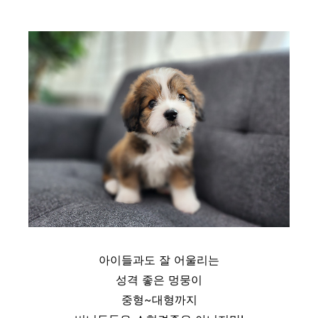
아이들과도 잘 어울리는
성격 좋은 멍뭉이
중형~대형까지