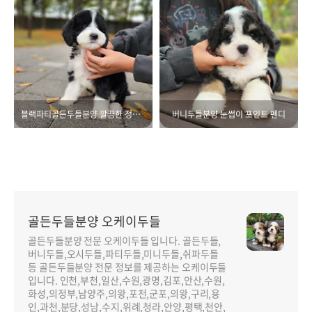
블랙파티골든두들분양 깔끔한 정가르마 코봉이
버니두들분양 눈썹이 포인트 펜디
골든두들분양 오케이두들
골든두들분양 전문 오케이두들 입니다. 골든두들,
버니두들,오시두들,파티두들,미니두들,쉬파두들
등 골든두들분양 전문 정보를 제공하는 오케이두들
입니다. 인천,부천,일산,수원,광명,김포,안산,수원,
화성,의정부,남양주,의왕,포천,군포,의왕,구리,용
인,과천,분당,성남,수지,위례,청라,안양,평택,천안,