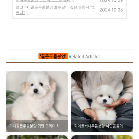
2024.10.29
(0)
초코파티골든두들분양 호수같이 깊은 눈동자 "앤
2024.10.26
써니"
(0)
'골든두들분양'
Related Articles
미니골든두들분양 귀만 크리미 하트봉봉
화이트버니두들분양 하얀곰돌이 퉁퉁이