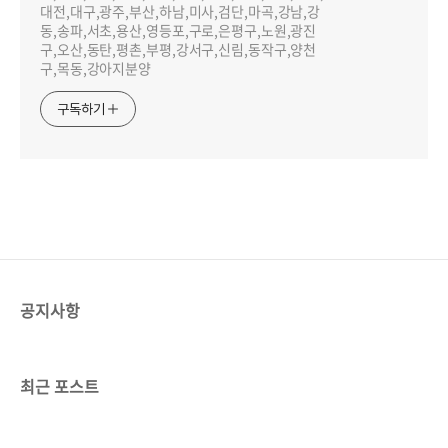
대전,대구,광주,부산,하남,미사,검단,마곡,강남,강
동,송파,서초,용산,영등포,구로,은평구,노원,광진
구,오산,동탄,평촌,부평,강서구,신림,동작구,양천
구,목동,강아지분양
구독하기
공지사항
최근 포스트