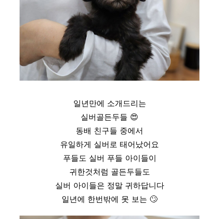
일년만에 소개드리는
실버골든두들
😍
동배 친구들 중에서
유일하게 실버로 태어났어요
푸들도 실버 푸들 아이들이
귀한것처럼 골든두들도
실버 아이들은 정말 귀하답니다
일년에 한번밖에 못 보는
🙄