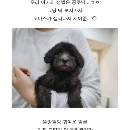
우리 아가의 성별은 공주님 ...ㅎㅎ
그냥 딱 보자마자
토마스가 생각나서 지어준...
😶
똘망똘망 귀여운 얼굴
아직 모량이 덜 올라왔지만