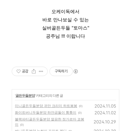
오케이독에서
바로 만나보실 수 있는
실버골든두들 "토마스"
공주님 !!! 이랍니다
공감
구독하기
'
골든두들분양
' 카테고리의 다른 글
2024.11.05
미니골든두들분양 귀만 크리미 하트봉봉
(0)
2024.11.02
화이트버니두들분양 하얀곰돌이 퉁퉁이
(0)
블랙파티골든두들분양 깔끔한 정가르마 코봉
2024.10.29
이
(0)
버니두들분양 눈썹이 포인트 펜디