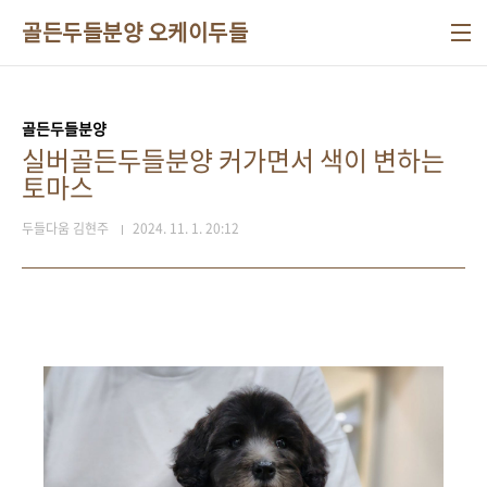
본문 바로가기
골든두들분양 오케이두들
골든두들분양
실버골든두들분양 커가면서 색이 변하는
토마스
두들다움 김현주
2024. 11. 1. 20:12