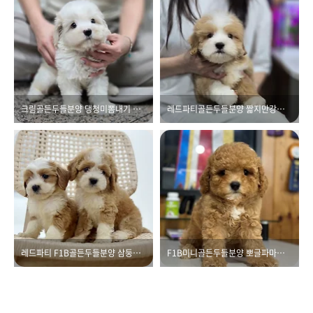
크림골든두들분양 댕청미뽐내기 머핀이
레드파티골든두들분양 짧지만강렬한만남 댕이
레드파티 F1B골든두들분양 삼둥이들
F1B미니골든두들분양 뽀글파마머리 타요왕자