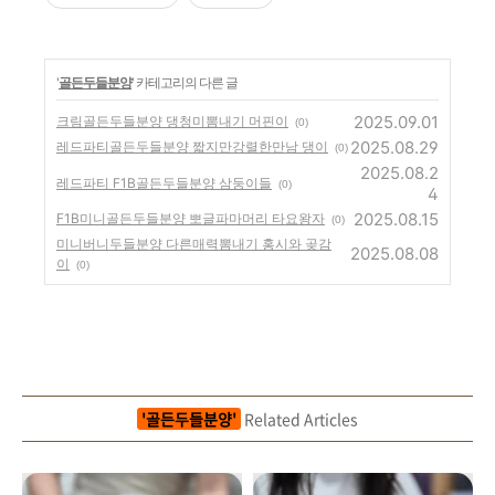
'
골든두들분양
' 카테고리의 다른 글
2025.09.01
크림골든두들분양 댕청미뽐내기 머핀이
(0)
2025.08.29
레드파티골든두들분양 짧지만강렬한만남 댕이
(0)
2025.08.2
레드파티 F1B골든두들분양 삼둥이들
(0)
4
2025.08.15
F1B미니골든두들분양 뽀글파마머리 타요왕자
(0)
미니버니두들분양 다른매력뽐내기 홍시와 곶감
2025.08.08
이
(0)
'골든두들분양'
Related Articles