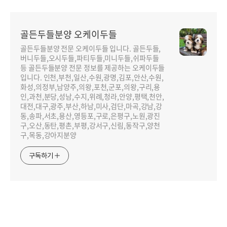
골든두들분양 오케이두들
골든두들분양 전문 오케이두들 입니다. 골든두들,
버니두들,오시두들,파티두들,미니두들,쉬파두들
등 골든두들분양 전문 정보를 제공하는 오케이두들
입니다. 인천,부천,일산,수원,광명,김포,안산,수원,
화성,의정부,남양주,의왕,포천,군포,의왕,구리,용
인,과천,분당,성남,수지,위례,청라,안양,평택,천안,
대전,대구,광주,부산,하남,미사,검단,마곡,강남,강
동,송파,서초,용산,영등포,구로,은평구,노원,광진
구,오산,동탄,평촌,부평,강서구,신림,동작구,양천
구,목동,강아지분양
구독하기