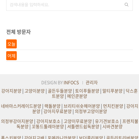
전체 방문자
오늘
어제
DESIGN BY
INFOCS
관리자
강아지분양
|
고양이분양
|
골든두들분양
|
토이푸들분양
|
말티푸분양
|
닥스훈
트분양
|
메인쿤분양
네바마스커레이드분양
|
랙돌분양
|
브리티쉬숏헤어분양
|
먼치킨분양
|
강아지
분양
|
강아지무료분양
|
의정부고양이분양
의정부강아지분양
|
강아지보호소
|
고양이무료분양
|
유기견보호소
|
프렌치불
독분양
|
꼬똥드툴레아분양
|
셔틀랜드쉽독분양
|
시바견분양
폼스키분양
|
강아지교배
|
포메라니안분양
|
보더콜리분양
|
골든리트리버분양