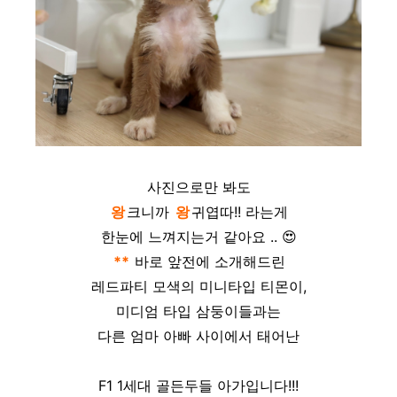
사진으로만 봐도
왕
크니까
왕
귀엽따!!
라는게
한눈에 느껴지는거 같아요 ..
😍
**
바로 앞전에 소개해드린
레드파티 모색의 미니타입 티몬이,
미디엄 타입 삼둥이들과는
다른 엄마 아빠 사이에서 태어난
F1 1세대 골든두들 아가입니다!!!