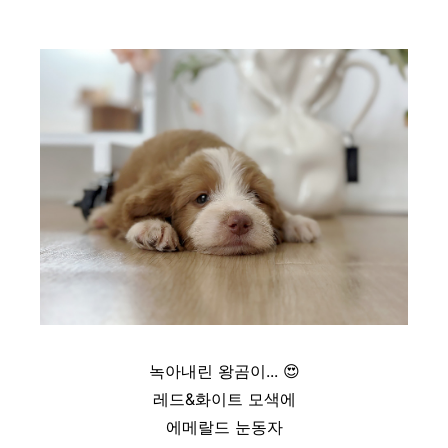
녹아내린 왕곰이...
😍
레드&화이트 모색에
에메랄드 눈동자