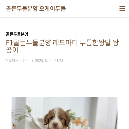
본문 바로가기
골든두들분양 오케이두들
골든두들분양
F1골든두들분양 레드파티 두툼한왕발 왕
곰이
두들다움 김현주
2025. 8. 24. 21:23