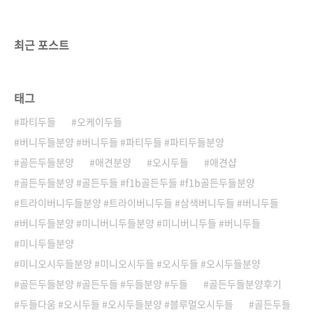
에 가까운 비쥬얼!!작은 몸집까지~성견이 되면
딱 미니 표준에 맞는 아이로 성장할 우리 엄지왕
자 혼자가 제일 좋은거같은엄지왕쟈 ..우리 얼른
최근 포스트
친해져보자 ...!!!
태그
파티두들
오케이두들
버니두들분양 #버니두들 #파티두들 #파티두들분양
골든두들분양
애견분양
오시두들
애견샵
골든두들분양 #골든두들 #f1b골든두들 #f1b골든두들분양
트라이버니두들분양 #트라이버니두들 #삼색버니두들 #버니두들
버니두들분양 #미니버니두들분양 #미니버니두들 #버니두들
미니두들분양
미니오시두들분양 #미니오시두들 #오시두들 #오시두들분양
골든두들분양 #골든두들 #두들분양 #두들
골든두들분양후기
두들다움 #오시두들 #오시두들분양 #블루멀오시두들
골든두들