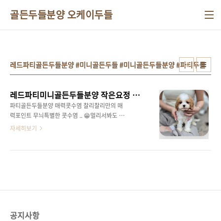
본문 바로가기
골든두들분양 오케이두들
레드파티골든두들분양 #미니골든두들 #미니골든두들분양 #파티두들
레드파티미니골든두들분양 작은요정 엄지왕자
파티골든두들분양 매력콧수염 찰리찰리만의 매
력포인트 무늬특별한 콧수염 .. 😁멀리서봐도 한
눈에 찾을 수 있을 거 같은 ㅎㅎㅎ 눈빛요정 등장
자세히보기
ㅋㅋㅋㅋ눈빛이 너무 귀엽지 않나요저 모습에
우리 찰리한테푹 빠져버리게 되었
doodle.breederclub.co.kr 찰리 동생! 막둥이
로 태어나서제일 작은 몸집을 가지고 있는 엄지
여리여리 공주님 같지만왕자님 이랍니닷 메롱샷
너무 귀여운걸 ... 😵 소심이 극복중ㅋㅋㅋㅋㅋ
성격도 보면 확실히 제일 소심이에요노는 모습
도 소심소심 ..찰리랑 놀때도 극 I 성향 ㅋㅋ 깔끔
공지사항
한 정가르마얼핏보면 파티푸들같네요 ㅎㅎ푸들