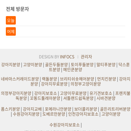
전체 방문자
오늘
어제
DESIGN BY
INFOCS
관리자
강아지분양
|
고양이분양
|
골든두들분양
|
토이푸들분양
|
말티푸분양
|
닥스훈
트분양
|
메인쿤분양
네바마스커레이드분양
|
랙돌분양
|
브리티쉬숏헤어분양
|
먼치킨분양
|
강아지
분양
|
강아지무료분양
|
의정부고양이분양
의정부강아지분양
|
강아지보호소
|
고양이무료분양
|
유기견보호소
|
프렌치불
독분양
|
꼬똥드툴레아분양
|
셔틀랜드쉽독분양
|
시바견분양
폼스키분양
|
강아지교배
|
포메라니안분양
|
보더콜리분양
|
골든리트리버분양
|
수원강아지분양
|
도베르만분양
|
인천강아지보호소
|
고양이분양
수원강아지보호소
|