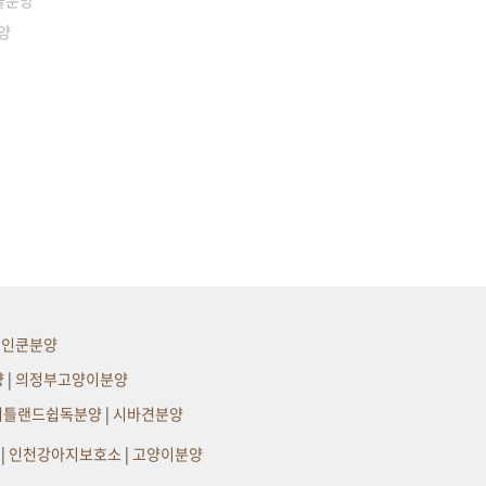
들분양
양
메인쿤분양
양
|
의정부고양이분양
셔틀랜드쉽독분양
|
시바견분양
|
인천강아지보호소
|
고양이분양