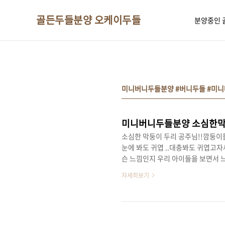
본문 바로가기
골든두들분양 오케이두들
분양중인 
미니버니두들분양 #버니두들 #미
미니버니두들분양 소심한막
소심한 막둥이 두리 공주님!!깜둥이들
눈에 봐도 귀엽 ..대충봐도 귀엽
슨 느낌인지 우리 아이들을 보면서
너무 귀엽죠 ...수달같은 귀여움 .
자세히보기
서누가 누군지헷갈리지 않게 되네요 
모습 ..눈에 많이 넣어둬야지 🙄😚