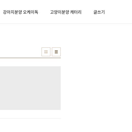
강아지분양 오케이독
고양이분양 캐터리
글쓰기