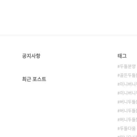
공지사항
태그
두들분양
골든두들분
최근 포스트
미니버니
미니버니
버니두들
버니두들
버니두들
두들다움