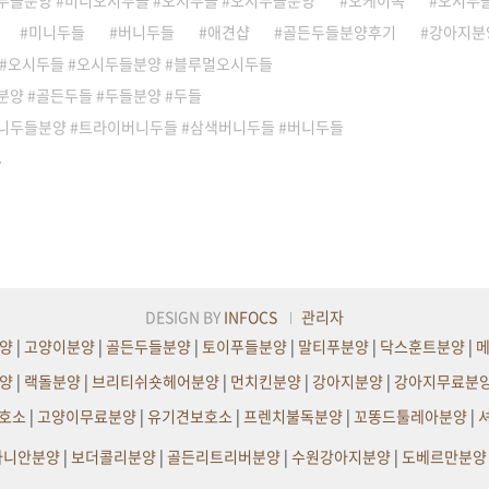
두들분양 #미니오시두들 #오시두들 #오시두들분양
오케이독
오시두
미니두들
버니두들
애견샵
골든두들분양후기
강아지분
 #오시두들 #오시두들분양 #블루멀오시두들
양 #골든두들 #두들분양 #두들
니두들분양 #트라이버니두들 #삼색버니두들 #버니두들
DESIGN BY
INFOCS
관리자
양
|
고양이분양
|
골든두들분양
|
토이푸들분양
|
말티푸분양
|
닥스훈트분양
|
양
|
랙돌분양
|
브리티쉬숏헤어분양
|
먼치킨분양
|
강아지분양
|
강아지무료분
호소
|
고양이무료분양
|
유기견보호소
|
프렌치불독분양
|
꼬똥드툴레아분양
|
라니안분양
|
보더콜리분양
|
골든리트리버분양
|
수원강아지분양
|
도베르만분양