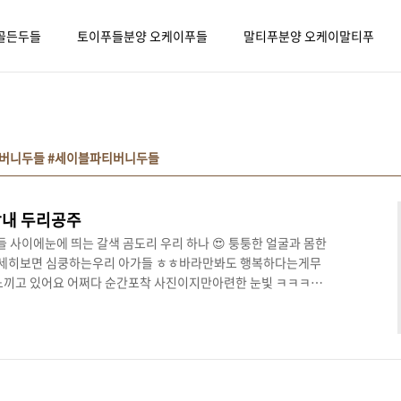
골든두들
토이푸들분양 오케이푸들
말티푸분양 오케이말티푸
니버니두들 #세이블파티버니두들
내 두리공주
 사이에눈에 띄는 갈색 곰도리 우리 하나 😍 퉁퉁한 얼굴과 몸한
고자세히보면 심쿵하는우리 아가들 ㅎㅎ바라만봐도 행복하다는게무
 느끼고 있어요 어쩌다 순간포착 사진이지만아련한 눈빛 ㅋㅋㅋㅋ
.발꼬락마저도 사랑스럽답니다 😍 요번 삼둥이들각자 개성이 뚜렷해
😁😁😁아직은 소심함을 극복하는 중이지만꼬꼬마 태가 나는 요