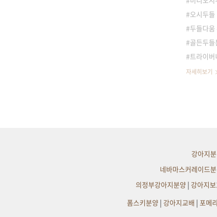
미니오시
오시두들
두들다움
골든두들분
트라이버
자세히보기
강아지분
네바마스커레이드분
의정부강아지분양
|
강아지보
폼스키분양
|
강아지교배
|
포메