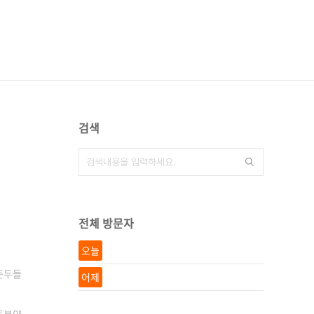
검색
전체 방문자
오늘
든두들
어제