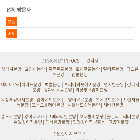
전체 방문자
오늘
어제
DESIGN BY
INFOCS
관리자
강아지분양
|
고양이분양
|
골든두들분양
|
토이푸들분양
|
말티푸분양
|
닥스훈
트분양
|
메인쿤분양
네바마스커레이드분양
|
랙돌분양
|
브리티쉬숏헤어분양
|
먼치킨분양
|
강아지
분양
|
강아지무료분양
|
의정부고양이분양
의정부강아지분양
|
강아지보호소
|
고양이무료분양
|
유기견보호소
|
프렌치불
독분양
|
꼬똥드툴레아분양
|
셔틀랜드쉽독분양
|
시바견분양
폼스키분양
|
강아지교배
|
포메라니안분양
|
보더콜리분양
|
골든리트리버분양
|
수원강아지분양
|
도베르만분양
|
인천강아지보호소
|
고양이분양
수원강아지보호소
|