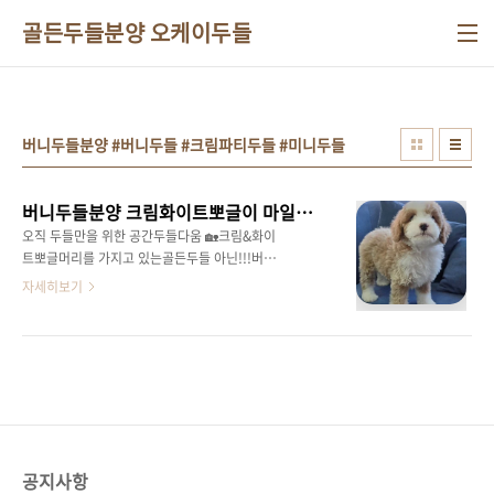
본문 바로가기
골든두들분양 오케이두들
버니두들분양 #버니두들 #크림파티두들 #미니두들
버니두들분양 크림화이트뽀글이 마일로왕자님
오직 두들만을 위한 공간두들다움 🏡크림&화이
트뽀글머리를 가지고 있는골든두들 아닌!!!버니
두들 마일로 왕자님 ❤양말까지 가지런히 잘 신
자세히보기
었어요성견이 되면10키로 내외로 성장할미니
타입에 속하는 체구!!컸을때도 유지되는뚜렷한
크림&화이트 모색은언제나 멀리서도 눈에 띄는
거 같아요 👻앉아있는 폼왜 그러고 있냐며낄낄
거리면서 찍은 사진너무 귀엽죠 ... 😵😵😍👻핑
크 쩰리들은 볼때마다심쿵하는 마법 😌😌그윽
한 눈빛 .. ❤작지만 통통한 발도저에게는 늘 심
쿵하는 포인트 ㅎㅎ아직 코색소가 조금 덜 올라
공지사항
왔지만모두 까맣게 올라온답니다!!머리부터 발