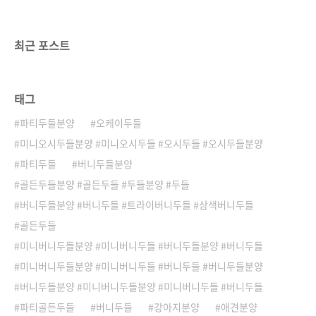
끝까지 뽀글뽀글파마가 잘 되셨어요 고갱님 😌
😘봐도 봐도볼때마다 새로운 설렘을 안겨주는우
리 두들다움의 꼬마천사들 .. 😍서로 각자의 매
최근 포스트
력을 뽐내고 있어요아프지말고 ..
태그
파티두들분양
오케이두들
미니오시두들분양 #미니오시두들 #오시두들 #오시두들분양
파티두들
버니두들분양
골든두들분양 #골든두들 #두들분양 #두들
버니두들분양 #버니두들 #트라이버니두들 #삼색버니두들
골든두들
미니버니두들분양 #미니버니두들 #버니두들분양 #버니두들
미니버니두들분양 #미니버니두들 #버니두들 #버니두들분양
버니두들분양 #미니버니두들분양 #미니버니두들 #버니두들
파티골든두들
버니두들
강아지분양
애견분양