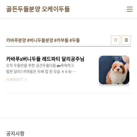
본문 바로가기
골든두들분양 오케이두들
카바푸분양 #버니두들분양 #카부들 #두들
카바푸x버니두들 레드파티 달리공주님
오직 두들만을 위한 공간두들다움 🏡목욕하고
털찐 달리!!귀여움은 두배 업 된 모습 ㅎㅎ챡 달
라붙어 있던 털이뽕실하게 올라왔답니다이목구
자세히보기
비도 더 귀여워보이는털찐 우리 달리 😍뒷모습
도 귀여움 뽐내는 중ㅎㅎ꼬리콥터는 늘 쉬지않
고돌아가고 있어요 😵😘얼굴만큼이나어딜가도
금방 적응할사랑스러운 성격은 덤.. 😁😁짝짝이
무늬를 가지고 있지만이게 바로 달리의 매력포
인트 ㅎㅎ멀리서도 내새끼인지한번에 찾아낼 포
인트 무늬 ㅋㅋ앞으로 모량이 더 올라오면서지
금보다 귀여움은 몇배 더 장착하게 될..❤아른아
공지사항
른 눈빛요정세상 아련하게 앞에 있는폴라 오빠