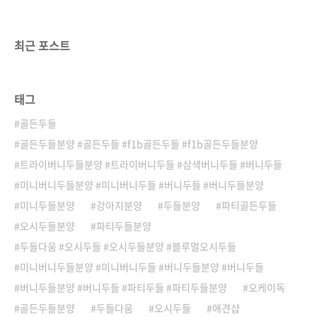
쳐다보는 우리 달리반곱슬 모질과미니두들의 표
준 사이즈에딱 알맞는 체구실내에서도 부담없고
털빠짐은 더욱 걱정 없답니다!두들다움서울 마
최근 포스트
포구 토정로11길 43 010-9362-0106
태그
골든두들
골든두들분양 #골든두들 #f1b골든두들 #f1b골든두들분양
트라이버니두들분양 #트라이버니두들 #삼색버니두들 #버니두들
미니버니두들분양 #미니버니두들 #버니두들 #버니두들분양
미니두들분양
강아지분양
두들분양
파티골든두들
오시두들분양
파티두들분양
두들다움 #오시두들 #오시두들분양 #블루멀오시두들
미니버니두들분양 #미니버니두들 #버니두들분양 #버니두들
버니두들분양 #버니두들 #파티두들 #파티두들분양
오케이독
골든두들분양
두들다움
오시두들
애견샵