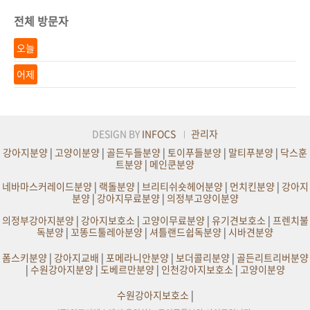
전체 방문자
오늘
어제
DESIGN BY
INFOCS
관리자
강아지분양
|
고양이분양
|
골든두들분양
|
토이푸들분양
|
말티푸분양
|
닥스훈
트분양
|
메인쿤분양
네바마스커레이드분양
|
랙돌분양
|
브리티쉬숏헤어분양
|
먼치킨분양
|
강아지
분양
|
강아지무료분양
|
의정부고양이분양
의정부강아지분양
|
강아지보호소
|
고양이무료분양
|
유기견보호소
|
프렌치불
독분양
|
꼬똥드툴레아분양
|
셔틀랜드쉽독분양
|
시바견분양
폼스키분양
|
강아지교배
|
포메라니안분양
|
보더콜리분양
|
골든리트리버분양
|
수원강아지분양
|
도베르만분양
|
인천강아지보호소
|
고양이분양
수원강아지보호소
|