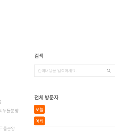
검색
전체 방문자
움
오늘
파티두들분양
어제
두들분양