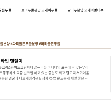
골든두들
토이푸들분양 오케이푸들
말티푸분양 오케이말티푸
들분양 #파티골든두들분양 #파티골든두들
타입 헨젤이
. 😘크림&화이트크림파티 골든두들 미니타입 표준에 딱 맞는우리
포동동하게 요즘 벌크업 하고 있는 중살도 찌고 털도 쪄서귀여움
둥한 얼굴과 다르게성격은 E 성향 😎😎😁노는게 제일 좋은 뽀
느 집에 가도 낯가림 없이바로 적응할 스타일 입니닷 😚 뽀글뽀
지 않게끔 매일 빗어주며관리해주시는거 말고는관리가 까다롭지
키로~최대 8키로로요정도 몸무게로 자라는미니골든두들을 생각하
세요 ☺ 막내로 태어나서제일 작았던 우리 헨젤이조금만 .. 조금
 헨..