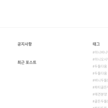
공지사항
태그
미니버니
미니오시
최근 포스트
두들다움
두들다움
버니두들
파티골든
애견분양
골든두들분