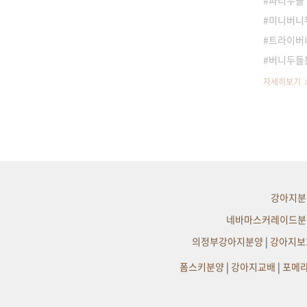
파티두들
미니버니
트라이버
버니두들
자세히보기
강아지분
네바마스커레이드분
의정부강아지분양
|
강아지보
폼스키분양
|
강아지교배
|
포메