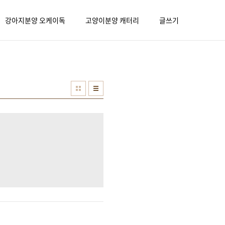
강아지분양 오케이독
고양이분양 캐터리
글쓰기