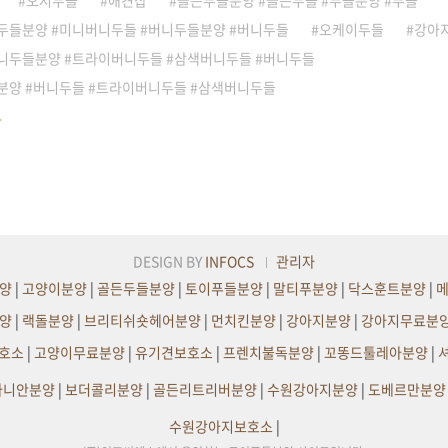
오시두들
애견샵
골든두들분양 #골든두들 #두들분양 #두들
두들분양 #미니버니두들 #버니두들분양 #버니두들
오케이두들
강아
니두들분양 #트라이버니두들 #삼색버니두들 #버니두들
분양 #버니두들 #트라이버니두들 #삼색버니두들
DESIGN BY
INFOCS
관리자
양
|
고양이분양
|
골든두들분양
|
토이푸들분양
|
말티푸분양
|
닥스훈트분양
|
양
|
랙돌분양
|
브리티쉬숏헤어분양
|
먼치킨분양
|
강아지분양
|
강아지무료분
호소
|
고양이무료분양
|
유기견보호소
|
프렌치불독분양
|
꼬똥드툴레아분양
|
라니안분양
|
보더콜리분양
|
골든리트리버분양
|
수원강아지분양
|
도베르만분양
수원강아지보호소
|