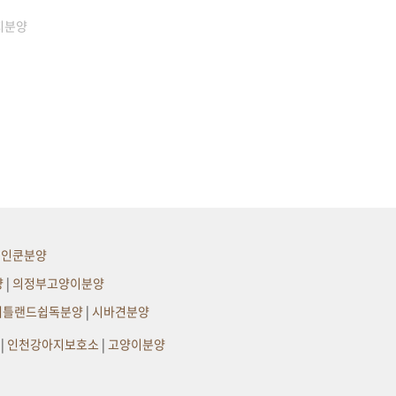
지분양
메인쿤분양
양
|
의정부고양이분양
셔틀랜드쉽독분양
|
시바견분양
|
인천강아지보호소
|
고양이분양