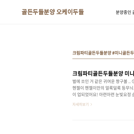
본문 바로가기
골든두들분양 오케이두들
분양중인 
크림파티골든두들분양 #미니골든두
크림파티골든두들분양 미니
벌에 쏘인 거 같은 귀여운 짱구볼 .
헨젤이 헨젤이만의 얼룩덜룩 등무늬
이 업되었어요! 아련아련 눈빛요정 순
로로혼자서도 잘 노는 우리 헨젤이어
자세히보기
글 곱슬 머리는털빠짐은 0프로엉키
않아요!예상하고 있는 몸무게는 6
셨다면우리 헨젤이 한번 눈여겨 봐주
만 더 크면 사진찍자 하고 오늘 드디어