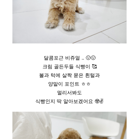
달콤포근 비쥬얼 ..
🤢
🤢
크림 골든두들 식빵이
🥰
볼과 턱에 살짝 묻은 흰털과
양말이 포인트 ㅎㅎ
멀리서봐도
식빵인지 딱 알아보겠어요
🤓
✌