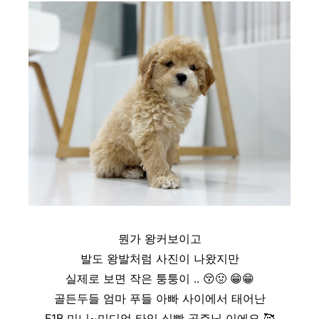
뭔가 왕커보이고
발도 왕발처럼 사진이 나왔지만
실제로 보면 작은 퉁퉁이 ..
😚
🤢
😁
😁
골든두들 엄마 푸들 아빠 사이에서 태어난
F1B 미니~미디엄 타입 식빵 공주님 이에요
🥰