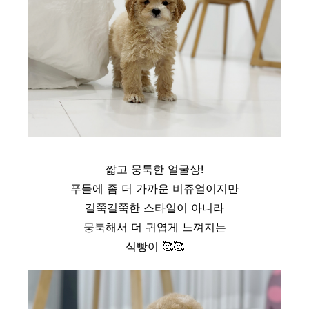
짧고 뭉툭한 얼굴상!
푸들에 좀 더 가까운 비쥬얼이지만
길쭉길쭉한 스타일이 아니라
뭉툭해서 더 귀엽게 느껴지는
식빵이
🥰
🥰