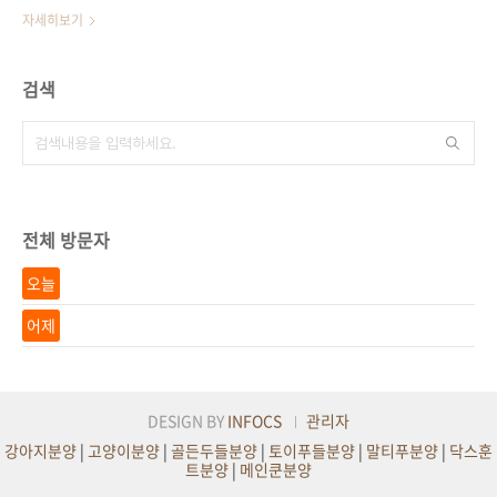
자세히보기
검색
전체 방문자
오늘
어제
DESIGN BY
INFOCS
관리자
강아지분양
|
고양이분양
|
골든두들분양
|
토이푸들분양
|
말티푸분양
|
닥스훈
트분양
|
메인쿤분양