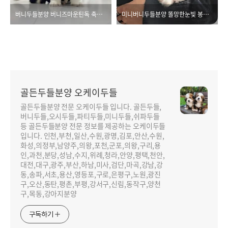
버니두들분양 버니즈마운틴독 축소판
미니버니두들분양 똘망한눈빛 봉봉이
골든두들분양 오케이두들
골든두들분양 전문 오케이두들 입니다. 골든두들,
버니두들,오시두들,파티두들,미니두들,쉬파두들
등 골든두들분양 전문 정보를 제공하는 오케이두들
입니다. 인천,부천,일산,수원,광명,김포,안산,수원,
화성,의정부,남양주,의왕,포천,군포,의왕,구리,용
인,과천,분당,성남,수지,위례,청라,안양,평택,천안,
대전,대구,광주,부산,하남,미사,검단,마곡,강남,강
동,송파,서초,용산,영등포,구로,은평구,노원,광진
구,오산,동탄,평촌,부평,강서구,신림,동작구,양천
구,목동,강아지분양
구독하기