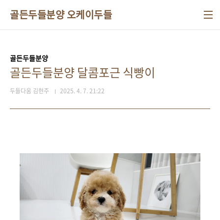
본문 바로가기
골든두들분양 오케이두들
골든두들분양
골든두들분양 달콤포근 식빵이
두들다움 김현주
2025. 4. 7. 21:22