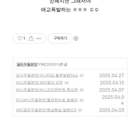
친해지면 그때서야
애교폭발하는 ㅎㅎㅎ ☺☺
1
구독하기
'
골든두들분양
' 카테고리의 다른 글
2025.04.27
오시두들분양 미니타입 블루멀왕자님
(0)
2025.04.15
미니두들분양 파티컬러 꼬무
(0)
2025.04.07
버니두들분양 버니즈마운틴독 축소판
(0)
2025.04.0
미니버니두들분양 똘망한눈빛 봉봉이
(0)
4
2025.04.03
파티골든두들분양 빵실빵실 말랭이2
(0)