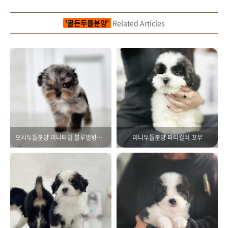
'골든두들분양'
Related Articles
오시두들분양 미니타입 블루멀왕자님
미니두들분양 파티컬러 꼬무