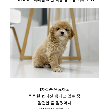
1차접종 완료하고
씩씩한 컨디션 뽐내고 있는 중
얌전한 줄 알았더니