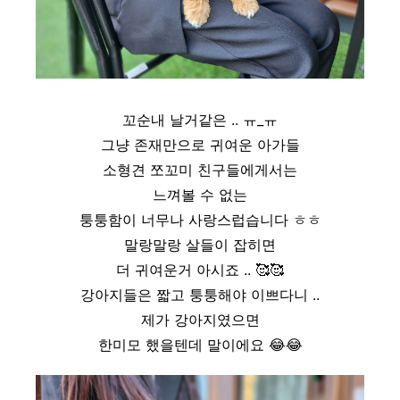
꼬순내 날거같은 .. ㅠ_ㅠ
그냥 존재만으로 귀여운 아가들
소형견 쪼꼬미 친구들에게서는
느껴볼 수 없는
퉁퉁함이 너무나 사랑스럽습니다 ㅎㅎ
말랑말랑 살들이 잡히면
더 귀여운거 아시죠 ..
🥰
🥰
강아지들은 짧고 퉁퉁해야 이쁘다니 ..
제가 강아지였으면
한미모 했을텐데 말이에요
😂
😂