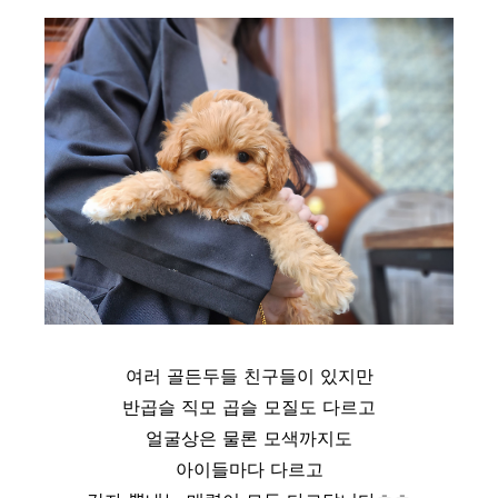
여러 골든두들 친구들이 있지만
반곱슬 직모 곱슬 모질도 다르고
얼굴상은 물론 모색까지도
아이들마다 다르고