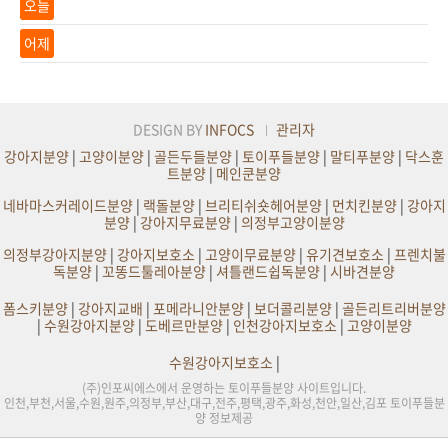
오늘
어제
DESIGN BY
INFOCS
관리자
강아지분양
|
고양이분양
|
골든두들분양
|
토이푸들분양
|
말티푸분양
|
닥스훈
트분양
|
메인쿤분양
네바마스커레이드분양
|
랙돌분양
|
브리티쉬숏헤어분양
|
먼치킨분양
|
강아지
분양
|
강아지무료분양
|
의정부고양이분양
의정부강아지분양
|
강아지보호소
|
고양이무료분양
|
유기견보호소
|
프렌치불
독분양
|
꼬똥드툴레아분양
|
셔틀랜드쉽독분양
|
시바견분양
폼스키분양
|
강아지교배
|
포메라니안분양
|
보더콜리분양
|
골든리트리버분양
|
수원강아지분양
|
도베르만분양
|
인천강아지보호소
|
고양이분양
수원강아지보호소
|
(주)인포씨에스에서 운영하는 토이푸들분양 사이트입니다.
인천,부천,서울,수원,원주,의정부,부산,대구,전주,평택,광주,화성,천안,일산,김포 토이푸들분
양 정보제공