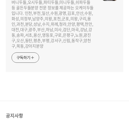
버니두들,오시두들,파티두들,미니두들,쉬파두들
등 골든두들분양 전문 정보를 제공하는 오케이두들
입니다. 인천,부천,일산,수원,광명,김포,안산,수원,
화성,의정부,남양주,의왕,포천,군포,의왕,구리,용
인,과천,분당,성남,수지,위례,청라,안양,평택,천안,
대전,대구,광주,부산,하남,미사,검단,마곡,강남,강
동,송파,서초,용산,영등포,구로,은평구,노원,광진
구,오산,동탄,평촌,부평,강서구,신림,동작구,양천
구,목동,강아지분양
구독하기
공지사항