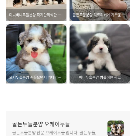
미니버니두들분양 작지만씩씩한 삼공주
골든두들분양 리트리버에 가까운 외모
오시두들분양 손꼽으면서 기다리는중
버니두들분양 밤톨이원 핑코
골든두들분양 오케이두들
골든두들분양 전문 오케이두들 입니다. 골든두들,