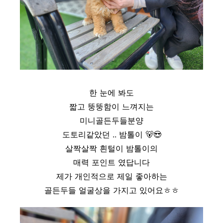
한 눈에 봐도
짧고 뚱뚱함이 느껴지는
미니골든두들분양
도토리같았던 .. 밤톨이
🐻
😍
살짝살짝 흰털이 밤톨이의
매력 포인트 였답니다
제가 개인적으로 제일 좋아하는
골든두들 얼굴상을 가지고 있어요ㅎㅎ