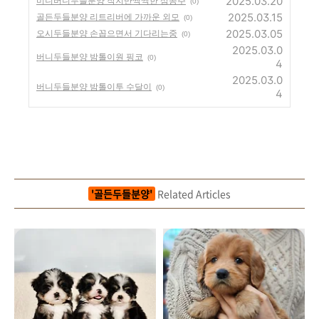
2025.03.20
미니버니두들분양 작지만씩씩한 삼공주
(0)
2025.03.15
골든두들분양 리트리버에 가까운 외모
(0)
2025.03.05
오시두들분양 손꼽으면서 기다리는중
(0)
2025.03.0
버니두들분양 밤톨이원 핑코
(0)
4
2025.03.0
버니두들분양 밤톨이투 수달이
(0)
4
'골든두들분양'
Related Articles