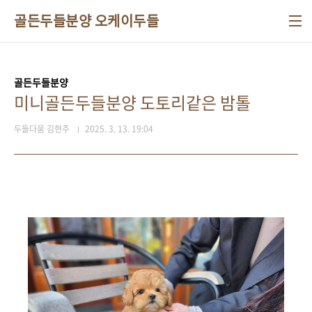
본문 바로가기
골든두들분양 오케이두들
골든두들분양
미니골든두들분양 도토리같은 밤톨
두들다움 김현주
2025. 3. 13. 19:04