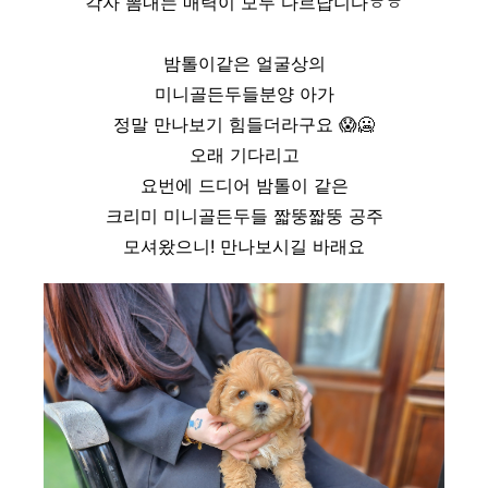
각자 뽐내는 매력이 모두 다르답니다ㅎㅎ
밤톨이같은 얼굴상의
미니골든두들분양 아가
정말 만나보기 힘들더라구요
😱
🥶
오래 기다리고
요번에 드디어 밤톨이 같은
크리미 미니골든두들 짧뚱짧뚱 공주
모셔왔으니! 만나보시길 바래요