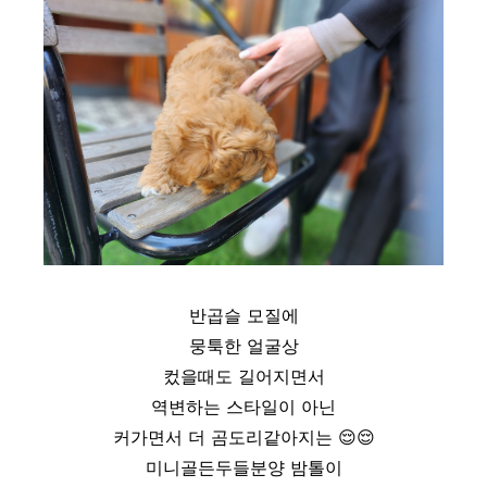
반곱슬 모질에
뭉툭한 얼굴상
컸을때도 길어지면서
역변하는 스타일이 아닌
커가면서 더 곰도리같아지는
😌
😌
미니골든두들분양 밤톨이