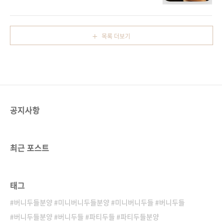
가족들이 반려견으로 선택하는 이유이죵!부모견
두들 등다양한 두들 친구들을 분양중이예요!언
의 장점을 물려받아두들 친구들은 대부분건강하
제든지 편하게 연락주세요​아이들에 성격, 건강,
고활동적이며 훈련에 적합하며 다정한 성격을
케어 등 자세한 상담 도와드리겠습니다!
가지고 있어요!산책과 운동을 좋아하는 친구들
목록 더보기
이죵!두들친구들은아빠견인 푸들의 크기에 따라
아이들의 크기가 결정되며​미니어처 푸들이 아빠
인 아이들은미니버니두들로 8-10키로의 체구를
가져실내생활에 적합한 아이들이예용사진 속 아
이도 미니버니두들이랍니당오케이두들에서는
두들 전문견사를 통해검증된 두들아이들을 분양
중이예요!아이들이 궁금하시다면편하게 연락주
공지사항
세요!
최근 포스트
태그
버니두들분양 #미니버니두들분양 #미니버니두들 #버니두들
버니두들분양 #버니두들 #파티두들 #파티두들분양