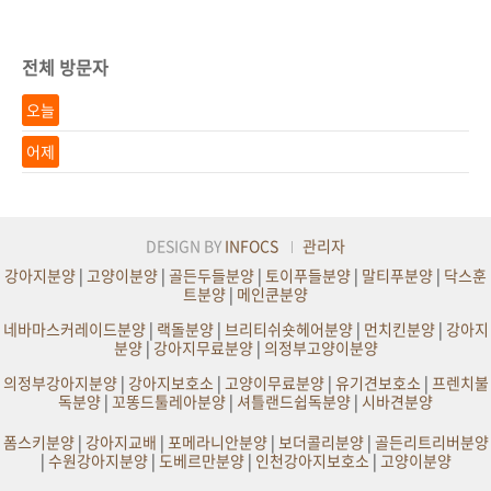
전체 방문자
오늘
어제
DESIGN BY
INFOCS
관리자
강아지분양
|
고양이분양
|
골든두들분양
|
토이푸들분양
|
말티푸분양
|
닥스훈
트분양
|
메인쿤분양
네바마스커레이드분양
|
랙돌분양
|
브리티쉬숏헤어분양
|
먼치킨분양
|
강아지
분양
|
강아지무료분양
|
의정부고양이분양
의정부강아지분양
|
강아지보호소
|
고양이무료분양
|
유기견보호소
|
프렌치불
독분양
|
꼬똥드툴레아분양
|
셔틀랜드쉽독분양
|
시바견분양
폼스키분양
|
강아지교배
|
포메라니안분양
|
보더콜리분양
|
골든리트리버분양
|
수원강아지분양
|
도베르만분양
|
인천강아지보호소
|
고양이분양