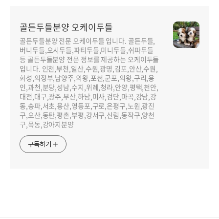
골든두들분양 오케이두들
골든두들분양 전문 오케이두들 입니다. 골든두들,
버니두들,오시두들,파티두들,미니두들,쉬파두들
등 골든두들분양 전문 정보를 제공하는 오케이두들
입니다. 인천,부천,일산,수원,광명,김포,안산,수원,
화성,의정부,남양주,의왕,포천,군포,의왕,구리,용
인,과천,분당,성남,수지,위례,청라,안양,평택,천안,
대전,대구,광주,부산,하남,미사,검단,마곡,강남,강
동,송파,서초,용산,영등포,구로,은평구,노원,광진
구,오산,동탄,평촌,부평,강서구,신림,동작구,양천
구,목동,강아지분양
구독하기