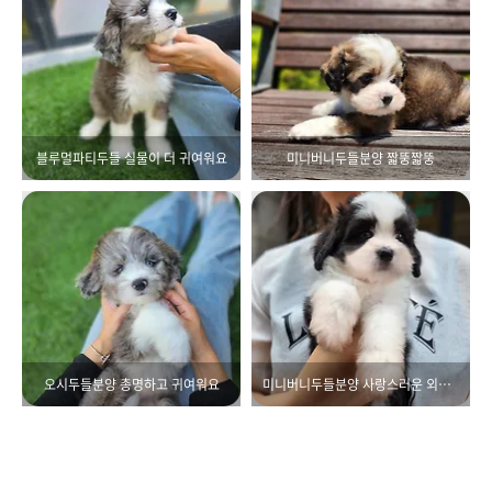
블루멀파티두들 실물이 더 귀여워요
미니버니두들분양 짧뚱짧뚱
오시두들분양 총명하고 귀여워요
미니버니두들분양 사랑스러운 외모를 가졌어요