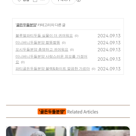
'
골든두들분양
' 카테고리의 다른 글
2024.09.13
블루멀파티두들 실물이 더 귀여워요
(0)
2024.09.13
미니버니두들분양 짧뚱짧뚱
(0)
2024.09.13
오시두들분양 총명하고 귀여워요
(0)
미니버니두들분양 사랑스러운 외모를 가졌어
2024.09.13
요
(0)
2024.09.13
파티골든두들분양 블랙&화이트 깔끔한 가르마
(0)
'골든두들분양'
Related Articles