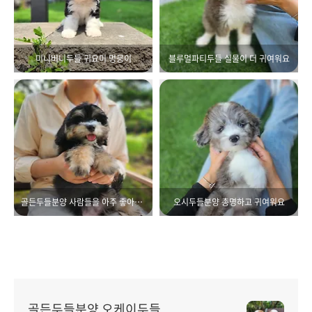
미니버니두들 귀요미 멍뭉이
블루멀파티두들 실물이 더 귀여워요
골든두들분양 사람들을 아주 좋아해요!
오시두들분양 총명하고 귀여워요
골든두들분양 오케이두들