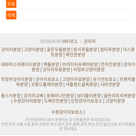
오늘
어제
DESIGN BY
INFOCS
관리자
강아지분양
|
고양이분양
|
골든두들분양
|
토이푸들분양
|
말티푸분양
|
닥스훈
트분양
|
메인쿤분양
네바마스커레이드분양
|
랙돌분양
|
브리티쉬숏헤어분양
|
먼치킨분양
|
강아지
분양
|
강아지무료분양
|
의정부고양이분양
의정부강아지분양
|
강아지보호소
|
고양이무료분양
|
유기견보호소
|
프렌치불
독분양
|
꼬똥드툴레아분양
|
셔틀랜드쉽독분양
|
시바견분양
폼스키분양
|
강아지교배
|
포메라니안분양
|
보더콜리분양
|
골든리트리버분양
|
수원강아지분양
|
도베르만분양
|
인천강아지보호소
|
고양이분양
수원강아지보호소
|
(주)인포씨에스에서 운영하는 토이푸들분양 사이트입니다.
인천,부천,서울,수원,원주,의정부,부산,대구,전주,평택,광주,화성,천안,일산,김포 토이푸들분
양 정보제공