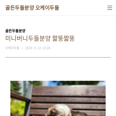
본문 바로가기
골든두들분양 오케이두들
골든두들분양
미니버니두들분양 짧뚱짧뚱
오케이두들
2024. 9. 13. 15:26