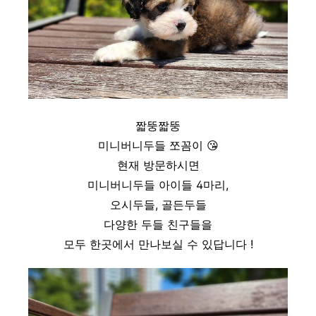
짧뚱짧뚱
미니버니두들 쪼꼼이 😘
현재 방문하시면
미니버니두들 아이들 4마리,
오시두들, 골든두들
다양한 두들 친구들을
모두 한곳에서 만나보실 수 있답니다 !