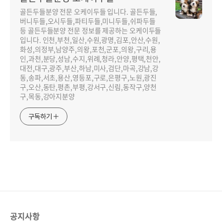
골든두들분양 전문 오케이두들 입니다. 골든두들,
버니두들,오시두들,파티두들,미니두들,쉬파두들
등 골든두들분양 전문 정보를 제공하는 오케이두들
입니다. 인천,부천,일산,수원,광명,김포,안산,수원,
화성,의정부,남양주,의왕,포천,군포,의왕,구리,용
인,과천,분당,성남,수지,위례,청라,안양,평택,천안,
대전,대구,광주,부산,하남,미사,검단,마곡,강남,강
동,송파,서초,용산,영등포,구로,은평구,노원,광진
구,오산,동탄,평촌,부평,강서구,신림,동작구,양천
구,목동,강아지분양
구독하기
공지사항