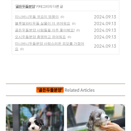
'
골든두들분양
' 카테고리의 다른 글
2024.09.13
미니버니두들 귀요미 멍뭉이
(0)
2024.09.13
블루멀파티두들 실물이 더 귀여워요
(0)
2024.09.13
골든두들분양 사람들을 아주 좋아해요!
(0)
2024.09.13
오시두들분양 총명하고 귀여워요
(0)
미니버니두들분양 사랑스러운 외모를 가졌어
2024.09.13
요
(0)
'골든두들분양'
Related Articles