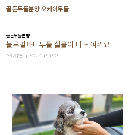
본문 바로가기
골든두들분양 오케이두들
골든두들분양
블루멀파티두들 실물이 더 귀여워요
오케이두들
2024. 9. 13. 15:28