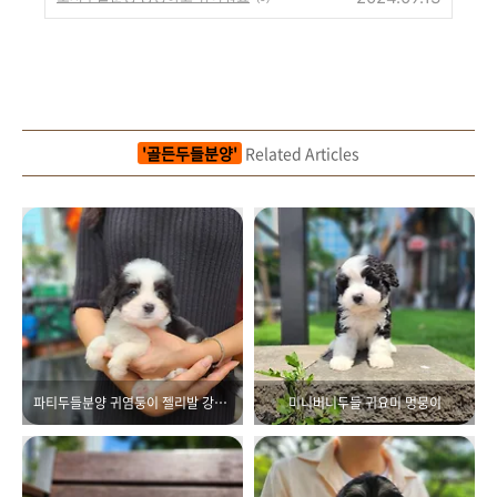
'골든두들분양'
Related Articles
파티두들분양 귀염둥이 젤리발 강아지
미니버니두들 귀요미 멍뭉이