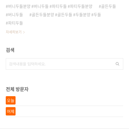
버니두들분양 #버니두들 #파티두들 #파티두들분양
골든두들
버니두들
골든두들분양 #골든두들 #두들분양 #두들
파티두들
자세히보기
검색
전체 방문자
오늘
어제