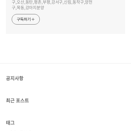
구,오산,동탄,평촌,부평,강서구,신림,동작구,양천
구,목동,강아지분양
구독하기
공지사항
최근 포스트
태그