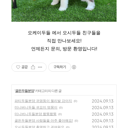
오케이두들 에서 오시두들 친구들을
직접 만나보세요!
언제든지 문의, 방문 환영입니다!
공감
구독하기
'
골든두들분양
' 카테고리의 다른 글
2024.09.13
파티두들분양 귀염둥이 젤리발 강아지
(0)
2024.09.13
미니버니두들 귀요미 멍뭉이
(0)
2024.09.13
미니버니두들분양 짧뚱짧뚱
(0)
2024.09.13
골든두들분양 사람들을 아주 좋아해요!
(0)
2024.09.13
오시두들분양 총명하고 귀여워요
(0)