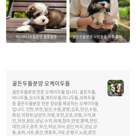
미니버니두들분양 짧뚱짧뚱
골든두들분양 사람들을 아주 좋아해요!
골든두들분양 오케이두들
골든두들분양 전문 오케이두들 입니다. 골든두들,
버니두들,오시두들,파티두들,미니두들,쉬파두들
등 골든두들분양 전문 정보를 제공하는 오케이두들
입니다. 인천,부천,일산,수원,광명,김포,안산,수원,
화성,의정부,남양주,의왕,포천,군포,의왕,구리,용
인,과천,분당,성남,수지,위례,청라,안양,평택,천안,
대전,대구,광주,부산,하남,미사,검단,마곡,강남,강
동,송파,서초,용산,영등포,구로,은평구,노원,광진